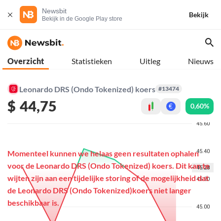
Newsbit
Bekijk
Bekijk in de Google Play store
Overzicht
Statistieken
Uitleg
Nieuws
Leonardo DRS (Ondo Tokenized) koers
#13474
$
44,75
0,60%
€
Momenteel kunnen we helaas geen resultaten ophalen
voor de Leonardo DRS (Ondo Tokenized) koers. Dit kan te
wijten zijn aan een tijdelijke storing of de mogelijkheid dat
de Leonardo DRS (Ondo Tokenized)koers niet langer
beschikbaar is.