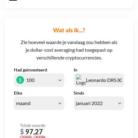
Wat als ik...?
Zie hoeveel waarde je vandaag zou hebben als
je dollar-cost averaging had toegepast op
verschillende cryptocurrencies.
Had geïnvesteerd
In
$
Elke
Sinds
Totale waarde
$
97,27
- 0,00%
- $ 2,73