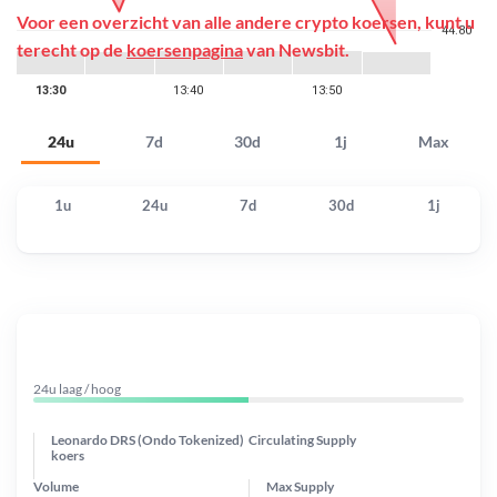
Voor een overzicht van alle andere crypto koersen, kunt u
terecht op de
koersenpagina
van Newsbit.
24u
7d
30d
1j
Max
1u
24u
7d
30d
1j
24u laag / hoog
Leonardo DRS (Ondo Tokenized)
Circulating Supply
koers
Volume
Max Supply