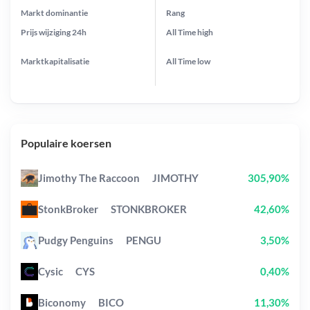
Markt dominantie
Rang
Prijs wijziging
24h
All Time
high
Marktkapitalisatie
All Time
low
Populaire koersen
Jimothy The Raccoon
JIMOTHY
305,90%
StonkBroker
STONKBROKER
42,60%
Pudgy Penguins
PENGU
3,50%
Cysic
CYS
0,40%
Biconomy
BICO
11,30%