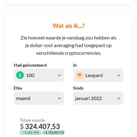
Wat als ik...?
Zie hoeveel waarde je vandaag zou hebben als
je dollar-cost averaging had toegepast op
verschillende cryptocurrencies.
Had geïnvesteerd
In
$
Elke
Sinds
Totale waarde
$
324.407,53
+ 5.692,99%
+ $ 318.807,53