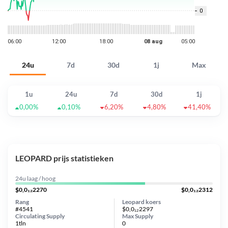
24u
7d
30d
1j
Max
1u
24u
7d
30d
1j
0,00%
0,10%
6,20%
4,80%
41,40%
LEOPARD prijs statistieken
24u laag / hoog
$0,0₁₂2270
$0,0₁₂2312
Rang
Leopard koers
#4541
$0,0₁₂2297
Circulating Supply
Max Supply
1tln
0