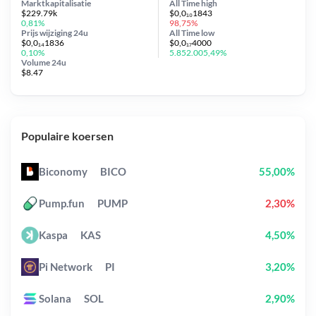
Marktkapitalisatie
All Time
high
$229.79k
$0,0₁₀1843
0,81%
98,75%
Prijs wijziging
24u
All Time
low
$0,0₁₄1836
$0,0₁₇4000
0,10%
5.852.005,49%
Volume 24u
$8.47
Populaire koersen
Biconomy
BICO
55,00%
Pump.fun
PUMP
2,30%
Kaspa
KAS
4,50%
Pi Network
PI
3,20%
Solana
SOL
2,90%