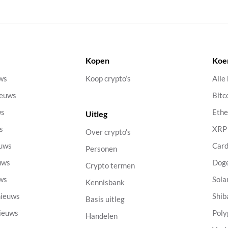
Kopen
Koe
uws
Koop crypto’s
Alle
ieuws
Bitc
ws
Eth
Uitleg
s
XRP
Over crypto’s
euws
Car
Personen
uws
Dog
Crypto termen
uws
Sola
Kennisbank
nieuws
Shib
Basis uitleg
nieuws
Poly
Handelen