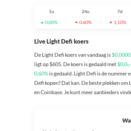
1u
24u
7d
0,00%
0,60%
1,10%
Live Light Defi koers
De Light Defi koers van vandaag is
$0,000
ligt op $605. De koers is gedaald met
$0,0₆
0,60%
is gedaald. Light Defi is de nummer e
Defi kopen? Dat kan. De beste plekken om L
en Coinbase. Je kunt meer aanbieders vind
Wat 