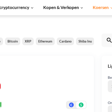
cryptocurrency
Kopen & Verkopen
Koersen
e
Bitcoin
XRP
Ethereum
Cardano
Shiba Inu
Dogecoi
Li
Be
On
€
$