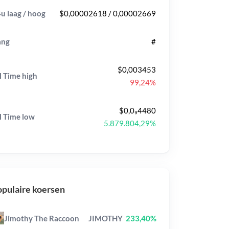
u laag / hoog
$0,00002618 / 0,00002669
ang
#
$0,003453
l Time
high
99,24%
$0,0₉4480
l Time
low
5.879.804,29%
pulaire koersen
Jimothy The Raccoon
JIMOTHY
233,40%