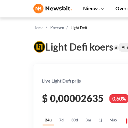
Nieuws
Over 
Home
Koersen
Light Defi
Light Defi koers
All
#
Live Light Defi prijs
$
0,00002635
0,60%
24u
7d
30d
3m
1j
Max