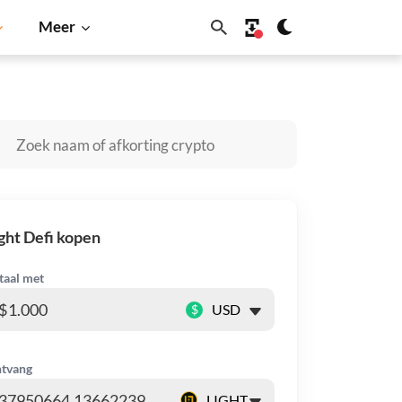
Meer
n
Solana
BNB
ght Defi kopen
taal met
$
tvang