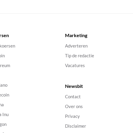
rsen
Marketing
 koersen
Adverteren
oin
Tip de redactie
ereum
Vacatures
dano
Newsbit
ecoin
Contact
na
Over ons
a Inu
Privacy
gon
Disclaimer