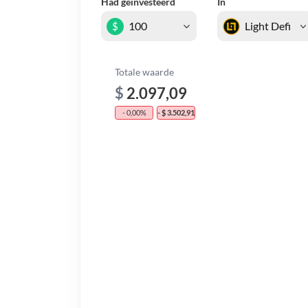
Had geïnvesteerd
In
$
Totale waarde
$
2.097,09
- 0,00%
- $ 3.502,91