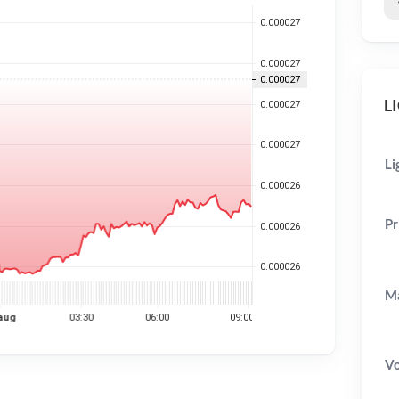
LI
Li
Pr
Ma
V