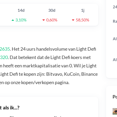
24
14d
30d
1j
3,10%
0,60%
58,50%
R
Al
02635
. Het 24 uurs handelsvolume van Light Defi
-320
. Dat betekent dat de Light Defi koers met
Al
n heeft een marktkapitalisatie van 0. Wil je Light
ight Defi te kopen zijn: Bitvavo, KuCoin, Binance
en op onze kopen/verkopen pagina.
Po
als ik...?