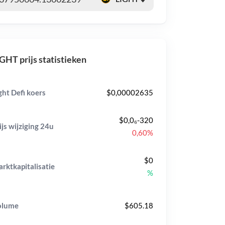
GHT prijs statistieken
ght Defi koers
$0,00002635
$0,0₆-320
ijs wijziging
24u
0,60%
$0
rktkapitalisatie
%
olume
$605.18