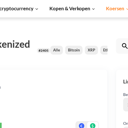
cryptocurrency
Kopen & Verkopen
Koersen
kenized
Alle
Bitcoin
XRP
Ethereum
#2405
Li
s
Be
On
€
$