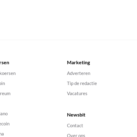
rsen
Marketing
 koersen
Adverteren
oin
Tip de redactie
ereum
Vacatures
dano
Newsbit
ecoin
Contact
na
Over ons