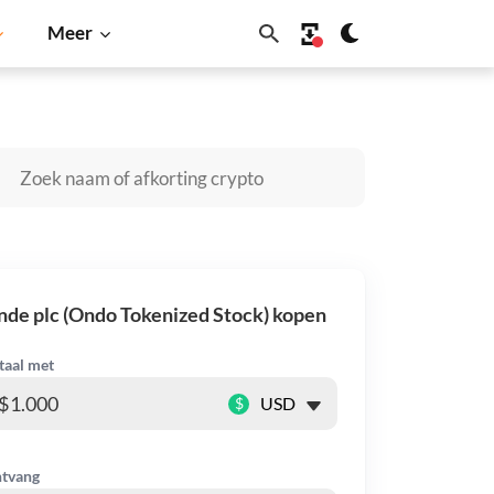
Meer
Cardano
Shiba Inu
Dogecoin
Solana
BNB
nde plc (Ondo Tokenized Stock) kopen
taal met
$
tvang