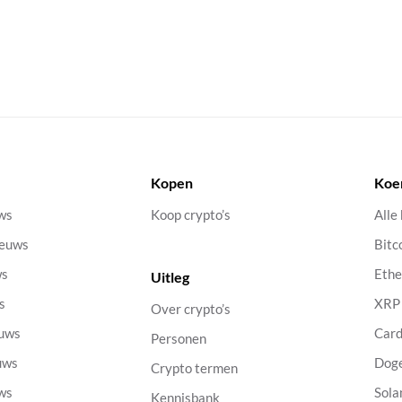
Kopen
Koe
uws
Koop crypto’s
Alle
ieuws
Bitc
ws
Eth
Uitleg
s
XRP
Over crypto’s
euws
Car
Personen
uws
Dog
Crypto termen
uws
Sola
Kennisbank