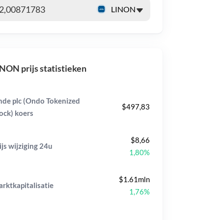
NON prijs statistieken
nde plc (Ondo Tokenized
$497,83
ock) koers
$8,66
ijs wijziging
24u
1,80%
$1.61mln
rktkapitalisatie
1,76%