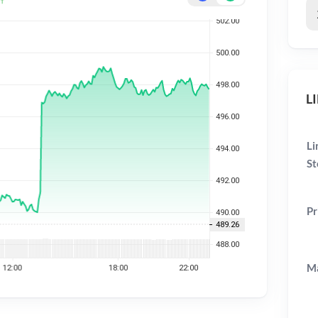
LI
Li
St
Pr
Ma