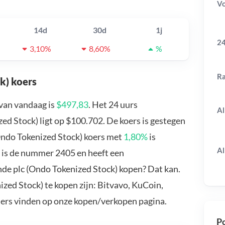
V
14d
30d
1j
24
3,10%
8,60%
%
R
k) koers
 van vandaag is
$497,83
. Het 24 uurs
Al
d Stock) ligt op $100.702. De koers is gestegen
(Ondo Tokenized Stock) koers met
1,80%
is
Al
) is de nummer 2405 en heeft een
inde plc (Ondo Tokenized Stock) kopen? Dat kan.
zed Stock) te kopen zijn: Bitvavo, KuCoin,
ders vinden op onze kopen/verkopen pagina.
Po