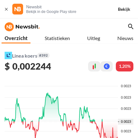
Newsbit
Bekijk
Bekijk in de Google Play store
Overzicht
Statistieken
Uitleg
Nieuws
Linea koers
#392
$
0,002244
1,20%
€