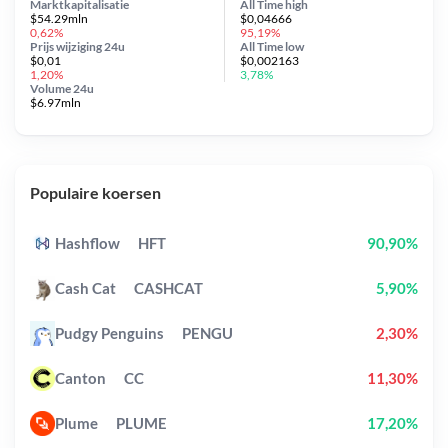
Marktkapitalisatie
All Time
high
$54.29mln
$0,04666
0,62%
95,19%
Prijs wijziging
24u
All Time
low
$0,01
$0,002163
1,20%
3,78%
Volume 24u
$6.97mln
Populaire koersen
Hashflow
HFT
90,90%
Cash Cat
CASHCAT
5,90%
Pudgy Penguins
PENGU
2,30%
Canton
CC
11,30%
Plume
PLUME
17,20%