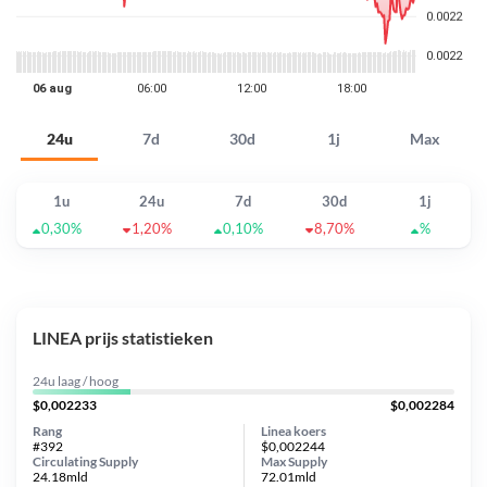
24u
7d
30d
1j
Max
1u
24u
7d
30d
1j
0,30%
1,20%
0,10%
8,70%
%
LINEA prijs statistieken
24u laag / hoog
$0,002233
$0,002284
Rang
Linea koers
#392
$0,002244
Circulating Supply
Max Supply
24.18mld
72.01mld