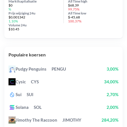
Marktkapitalisatie
All Time
high
$0
$68,39
%
99,75%
Prijs wijziging
24u
All Time
low
$0,001342
$-45,68
1,10%
100,37%
Volume 24u
$10.45
Populaire koersen
Pudgy Penguins
PENGU
3,00%
Cysic
CYS
34,00%
Sui
SUI
2,70%
Solana
SOL
2,00%
Jimothy The Raccoon
JIMOTHY
284,20%