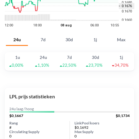
24u
7d
30d
1j
Max
1u
24u
7d
30d
1j
0,00%
1,10%
22,50%
23,70%
34,70%
LPL prijs statistieken
24u laag / hoog
$0,1667
$0,1734
Rang
LinkPool koers
#
$0,1692
Circulating Supply
Max Supply
0
0