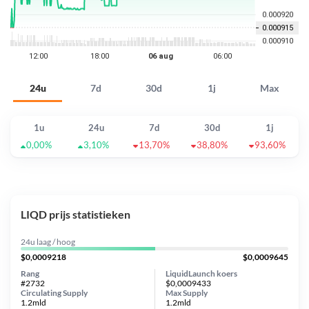
24u
7d
30d
1j
Max
1u
24u
7d
30d
1j
0,00%
3,10%
13,70%
38,80%
93,60%
LIQD prijs statistieken
24u laag / hoog
$0,0009218
$0,0009645
Rang
LiquidLaunch koers
#2732
$0,0009433
Circulating Supply
Max Supply
1.2mld
1.2mld