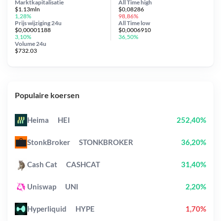
Marktkapitalisatie
All Time
high
$1.13mln
$0,08286
1,28%
98,86%
Prijs wijziging
24u
All Time
low
$0,00001188
$0,0006910
3,10%
36,50%
Volume 24u
$732.03
Populaire koersen
Heima
HEI
252,40%
StonkBroker
STONKBROKER
36,20%
Cash Cat
CASHCAT
31,40%
Uniswap
UNI
2,20%
Hyperliquid
HYPE
1,70%