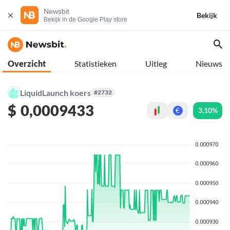
Newsbit
Bekijk
Bekijk in de Google Play store
Overzicht
Statistieken
Uitleg
Nieuws
LiquidLaunch koers
#2732
$
0,0009433
3,10%
€