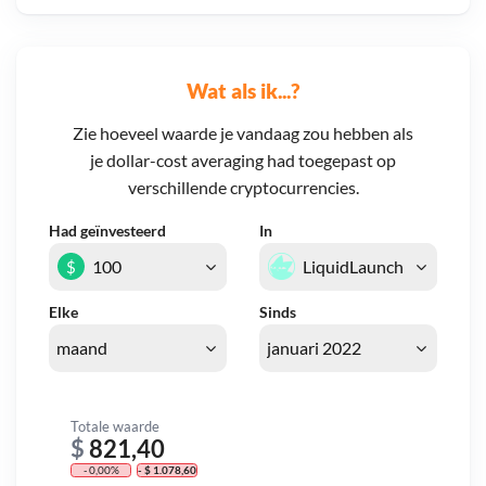
Wat als ik...?
Zie hoeveel waarde je vandaag zou hebben als
je dollar-cost averaging had toegepast op
verschillende cryptocurrencies.
Had geïnvesteerd
In
$
Elke
Sinds
Totale waarde
$
821,40
- 0,00%
- $ 1.078,60