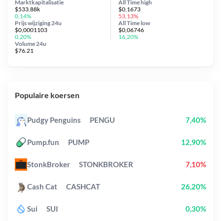
Marktkapitalisatie
All Time
high
$533.88k
$0,1673
0,14%
53,13%
Prijs wijziging
24u
All Time
low
$0,0001103
$0,06746
0,20%
16,20%
Volume 24u
$76.21
Populaire koersen
Pudgy Penguins
PENGU
7,40%
Pump.fun
PUMP
12,90%
StonkBroker
STONKBROKER
7,10%
Cash Cat
CASHCAT
26,20%
Sui
SUI
0,30%