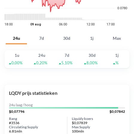
24u
7d
30d
1j
Max
1u
24u
7d
30d
1j
0,00%
0,20%
5,10%
8,00%
%
LQDY prijs statistieken
24u laag / hoog
$0,07796
$0,07842
Rang
Liquidy koers
#3536
$0,07839
Circulating Supply
Max Supply
6.81mln
100mln