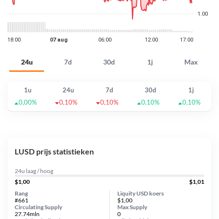
24u
7d
30d
1j
Max
1u
24u
7d
30d
1j
0,00%
0,10%
0,10%
0,10%
0,10%
LUSD prijs statistieken
24u laag / hoog
$1,00
$1,01
Rang
Liquity USD koers
#661
$1,00
Circulating Supply
Max Supply
27.74mln
0