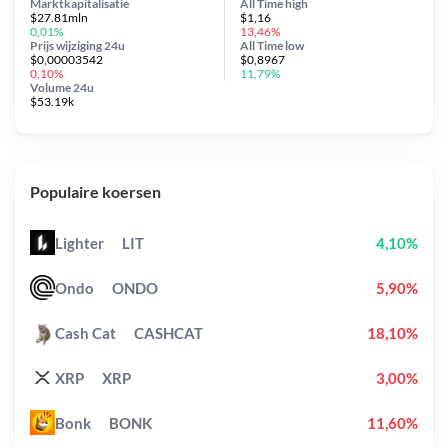
Marktkapitalisatie
All Time
high
$27.81mln
$1,16
0,01%
13,46%
Prijs wijziging
24u
All Time
low
$0,00003542
$0,8967
0,10%
11,79%
Volume 24u
$53.19k
Populaire koersen
Lighter
LIT
4,10%
Ondo
ONDO
5,90%
Cash Cat
CASHCAT
18,10%
XRP
XRP
3,00%
Bonk
BONK
11,60%