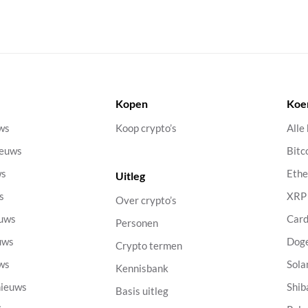
Kopen
Koe
uws
Koop crypto’s
Alle
ieuws
Bitc
ws
Eth
Uitleg
s
XRP
Over crypto’s
euws
Car
Personen
uws
Dog
Crypto termen
uws
Sola
Kennisbank
nieuws
Shib
Basis uitleg