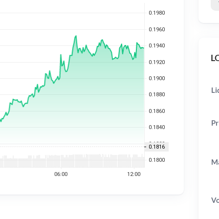
LQ
Li
Pr
Ma
V