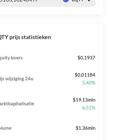
TY prijs statistieken
quity koers
$0,1937
$0,01184
ijs wijziging
24u
5,40%
$19.13mln
rktkapitalisatie
6,51%
olume
$1.36mln