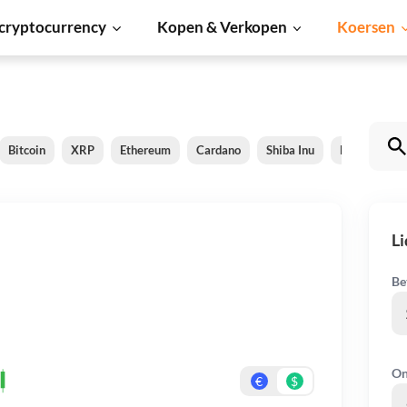
cryptocurrency
Kopen & Verkopen
Koersen
Bitcoin
XRP
Ethereum
Cardano
Shiba Inu
Dogecoin
Li
Be
On
€
$