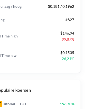
u laag / hoog
$0,181 / 0,1962
ang
#827
$146,94
l Time
high
99,87%
$0,1535
l Time
low
26,21%
pulaire koersen
Tutorial
TUT
196,70%