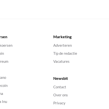
rsen
Marketing
 koersen
Adverteren
oin
Tip de redactie
ereum
Vacatures
dano
Newsbit
ecoin
Contact
na
Over ons
a Inu
Privacy