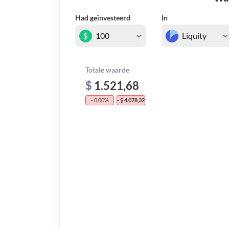
Had geïnvesteerd
In
$
Totale waarde
$
1.521,68
- 0,00%
- $ 4.078,32