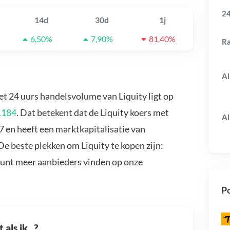
24
14d
30d
1j
6,50%
7,90%
81,40%
R
Al
Het 24 uurs handelsvolume van Liquity ligt op
1184
. Dat betekent dat de Liquity koers met
Al
7 en heeft een marktkapitalisatie van
De beste plekken om Liquity te kopen zijn:
kunt meer aanbieders vinden op onze
Po
als ik...?