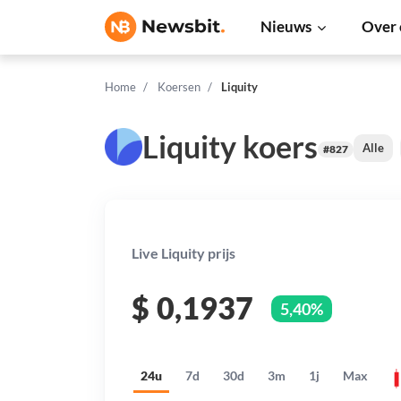
Nieuws
Over 
Home
Koersen
Liquity
Liquity koers
Alle
#827
Live Liquity prijs
$
0,1937
5,40%
24u
7d
30d
3m
1j
Max