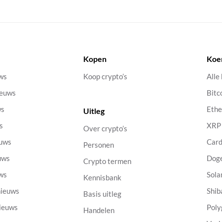
Kopen
Koe
uws
Koop crypto’s
Alle
ieuws
Bitc
ws
Eth
Uitleg
s
XRP
Over crypto’s
euws
Car
Personen
uws
Dog
Crypto termen
uws
Sola
Kennisbank
nieuws
Shib
Basis uitleg
nieuws
Poly
Handelen