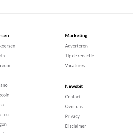
rsen
Marketing
 koersen
Adverteren
oin
Tip de redactie
ereum
Vacatures
dano
Newsbit
ecoin
Contact
na
Over ons
a Inu
Privacy
gon
Disclaimer