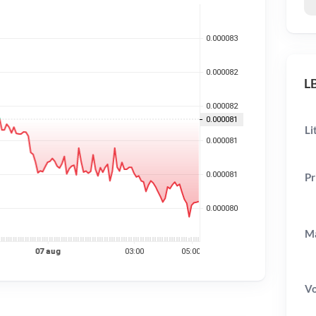
LB
Li
Pr
Ma
V