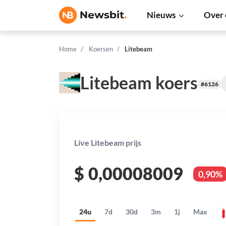
Nieuws
Over 
Home
Koersen
Litebeam
Litebeam koers
#6126
Live Litebeam prijs
$
0,00008009
0,90%
24u
7d
30d
3m
1j
Max