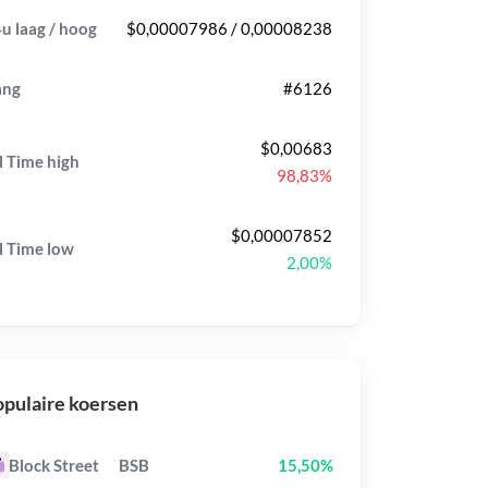
u laag / hoog
$0,00007986 / 0,00008238
ang
#6126
$0,00683
l Time
high
98,83%
$0,00007852
l Time
low
2,00%
pulaire koersen
Block Street
BSB
15,50%