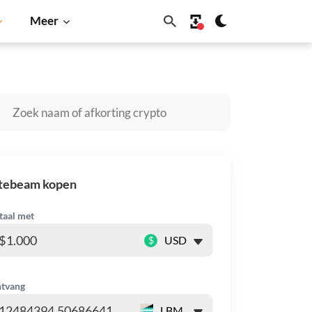
Meer
coin
Solana
BNB
itebeam kopen
taal met
$
tvang