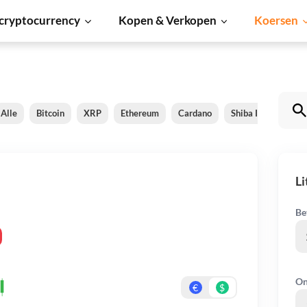
cryptocurrency
Kopen & Verkopen
Koersen
Alle
Bitcoin
XRP
Ethereum
Cardano
Shiba Inu
Doge
L
Be
On
€
$