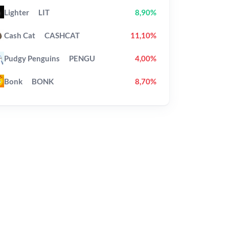
Lighter
LIT
8,90%
Cash Cat
CASHCAT
11,10%
Pudgy Penguins
PENGU
4,00%
Bonk
BONK
8,70%