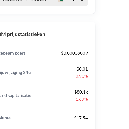
M prijs statistieken
tebeam koers
$0,00008009
$0,01
ijs wijziging
24u
0,90%
$80.1k
rktkapitalisatie
1,67%
olume
$17.54