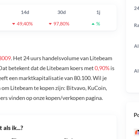
24
14d
30d
1j
49,40%
97,80%
%
R
Al
8009
. Het 24 uurs handelsvolume van Litebeam
 Dat betekent dat de Litebeam koers met
0,90%
is
Al
ft een marktkapitalisatie van 80.100. Wil je
 om Litebeam te kopen zijn: Bitvavo, KuCoin,
ders vinden op onze kopen/verkopen pagina.
Po
als ik...?