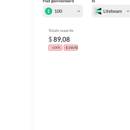
Had geïnvesteerd
In
$
Totale waarde
$
89,08
- 0,00%
- $ 110,92