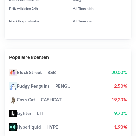
Prijs wijziging
24h
All Time
high
Marktkapitalisatie
All Time
low
Populaire koersen
Block Street
BSB
20,00%
Pudgy Penguins
PENGU
2,50%
Cash Cat
CASHCAT
19,30%
Lighter
LIT
9,70%
Hyperliquid
HYPE
1,90%