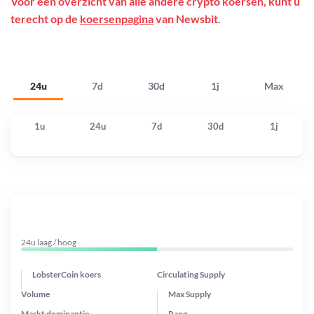
Voor een overzicht van alle andere crypto koersen, kunt u
terecht op de
koersenpagina
van Newsbit.
24u
7d
30d
1j
Max
1u
24u
7d
30d
1j
24u laag / hoog
LobsterCoin koers
Circulating Supply
Volume
Max Supply
Markt dominantie
Rang