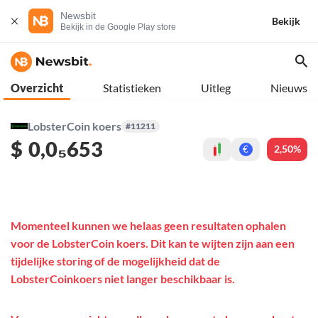
Newsbit
Bekijk
Bekijk in de Google Play store
Overzicht
Statistieken
Uitleg
Nieuws
LobsterCoin koers
#11211
$
0,0₅653
2,50%
€
Momenteel kunnen we helaas geen resultaten ophalen
voor de LobsterCoin koers. Dit kan te wijten zijn aan een
tijdelijke storing of de mogelijkheid dat de
LobsterCoinkoers niet langer beschikbaar is.