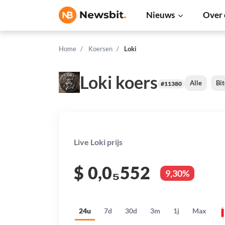
Nieuws
Over 
Home
Koersen
Loki
Loki koers
Alle
Bit
#11380
Live Loki prijs
$
0,0₅552
9,30%
24u
7d
30d
3m
1j
Max