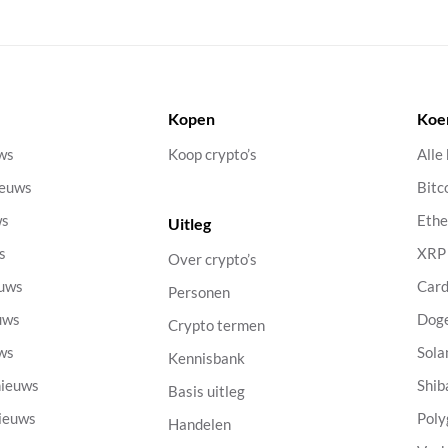
Kopen
Koe
uws
Koop crypto’s
Alle
ieuws
Bitc
ws
Eth
Uitleg
s
XRP
Over crypto’s
euws
Car
Personen
uws
Dog
Crypto termen
uws
Sola
Kennisbank
nieuws
Shib
Basis uitleg
nieuws
Poly
Handelen