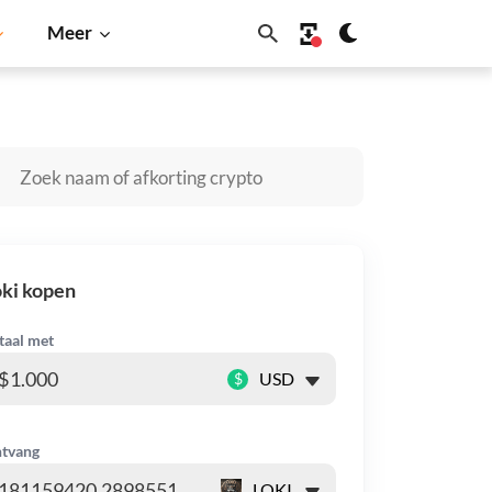
Meer
lana
BNB
ki kopen
taal met
$
tvang