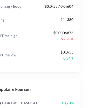
u laag / hoog
$0,0₅55 / 0,0₅604
ang
#11380
$0,0006876
l Time
high
99,20%
$0,0₅55
l Time
low
0,34%
pulaire koersen
Cash Cat
CASHCAT
18,70%