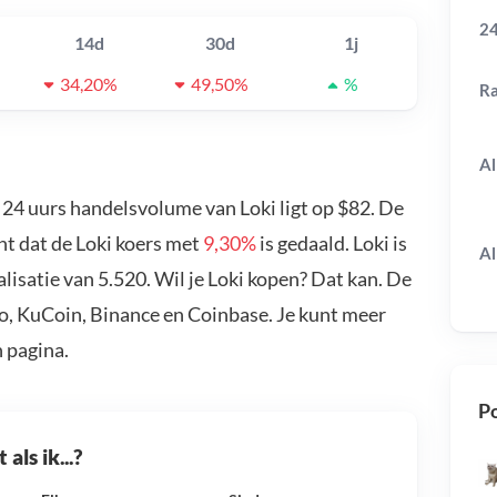
24
14d
30d
1j
34,20%
49,50%
%
R
Al
t 24 uurs handelsvolume van Loki ligt op $82. De
nt dat de Loki koers met
9,30%
is gedaald. Loki is
Al
isatie van 5.520. Wil je Loki kopen? Dat kan. De
vo, KuCoin, Binance en Coinbase. Je kunt meer
 pagina.
Po
als ik...?