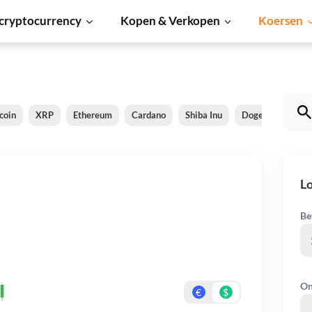
cryptocurrency
Kopen & Verkopen
Koersen
coin
XRP
Ethereum
Cardano
Shiba Inu
Dogecoin
So
Lo
Be
On
€
$