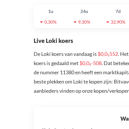
1u
24u
7d
0,30%
9,30%
32,90%
Live Loki koers
De Loki koers van vandaag is
$0,0₅552
. He
koers is gedaald met
$0,0₆-508
. Dat beteke
de nummer 11380 en heeft een marktkapital
beste plekken om Loki te kopen zijn: Bitva
aanbieders vinden op onze kopen/verkopen
Wat 