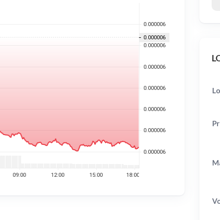
LO
Lo
Pr
Ma
V