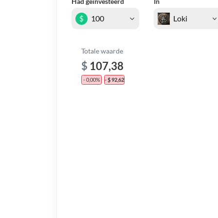
Had geïnvesteerd
In
$
Totale waarde
$
107,38
- 0,00%
- $ 92,62