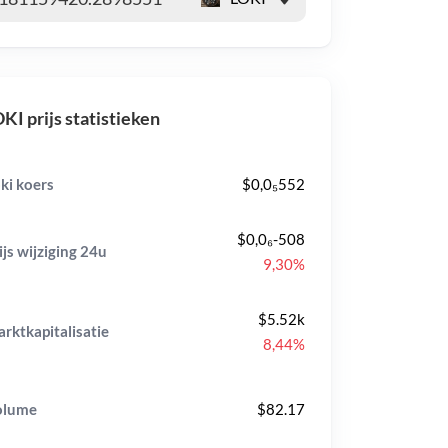
KI prijs statistieken
ki koers
$0,0₅552
$0,0₆-508
ijs wijziging
24u
9,30%
$5.52k
rktkapitalisatie
8,44%
olume
$82.17