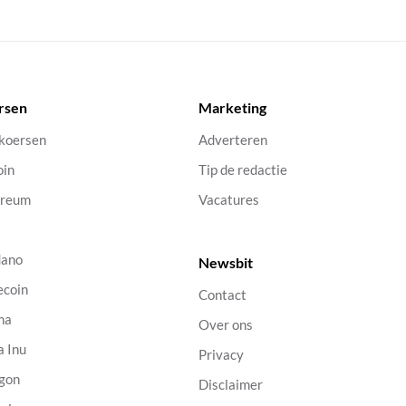
rsen
Marketing
 koersen
Adverteren
oin
Tip de redactie
ereum
Vacatures
dano
Newsbit
ecoin
Contact
na
Over ons
a Inu
Privacy
gon
Disclaimer