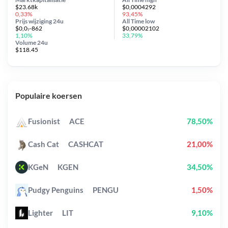
$23.68k
$0,0004292
0,33%
93,45%
Prijs wijziging
24u
All Time
low
$0,0₇-862
$0,00002102
1,10%
33,79%
Volume 24u
$118.45
Populaire koersen
Fusionist
ACE
78,50%
Cash Cat
CASHCAT
21,00%
KGeN
KGEN
34,50%
Pudgy Penguins
PENGU
1,50%
Lighter
LIT
9,10%