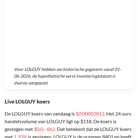
Voor
LOLGUY
hebben we historische gegevens vanaf
01-
06-2026
, de hypothetische eerst investeringsdatum is
daarop aangepast.
Live LOLGUY koers
De LOLGUY koers van vandaag is
$0,00002812
. Het 24 uurs
handelsvolume van LOLGUY ligt op $118. De koers is
gestegen met
$0,0₇-862
. Dat betekent dat de LOLGUY koers
met
1,10%
is gestegen. LOLGUY is de nummer 8401 en heeft