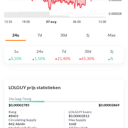
24u
7d
30d
1j
Max
1u
24u
7d
30d
1j
0,10%
1,10%
21,40%
65,30%
%
LOLGUY prijs statistieken
24u laag / hoog
$0,00002785
$0,00002869
Rang
LOLGUY koers
#8401
$0,00002812
Circulating Supply
Max Supply
842.46mln
1mld
Marktkapitalisatie
All Time
high