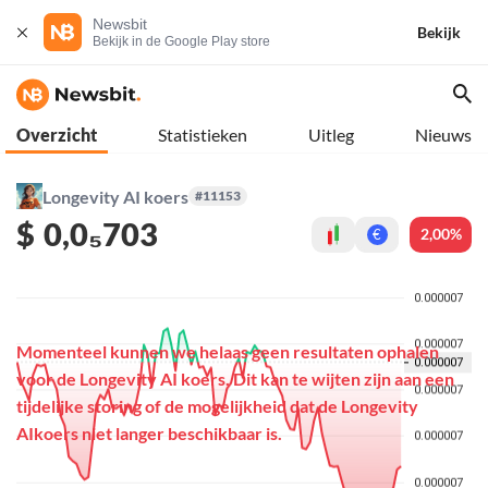
Newsbit
Bekijk
Bekijk in de Google Play store
Overzicht
Statistieken
Uitleg
Nieuws
Longevity AI koers
#11153
$
0,0₅703
2,00%
€
Momenteel kunnen we helaas geen resultaten ophalen
voor de Longevity AI koers. Dit kan te wijten zijn aan een
tijdelijke storing of de mogelijkheid dat de Longevity
AIkoers niet langer beschikbaar is.