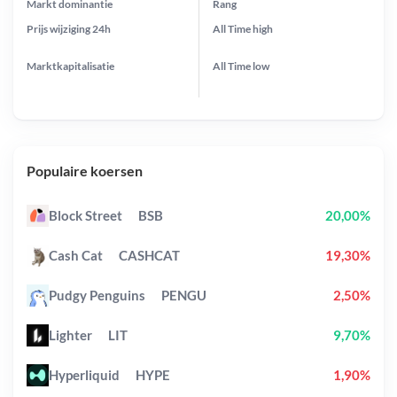
Markt dominantie
Rang
Prijs wijziging
24h
All Time
high
Marktkapitalisatie
All Time
low
Populaire koersen
Block Street
BSB
20,00%
Cash Cat
CASHCAT
19,30%
Pudgy Penguins
PENGU
2,50%
Lighter
LIT
9,70%
Hyperliquid
HYPE
1,90%