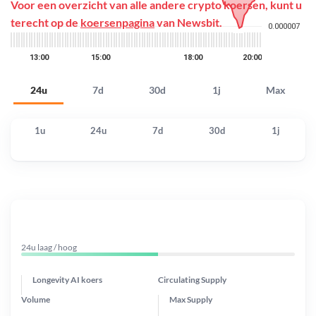
Voor een overzicht van alle andere crypto koersen, kunt u
terecht op de
koersenpagina
van Newsbit.
24u
7d
30d
1j
Max
1u
24u
7d
30d
1j
24u laag / hoog
Longevity AI koers
Circulating Supply
Volume
Max Supply