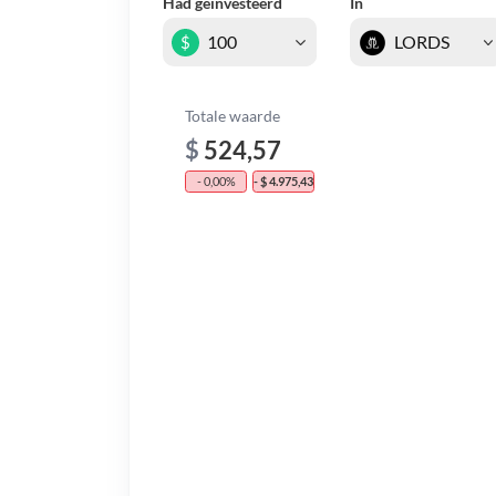
Had geïnvesteerd
In
$
Totale waarde
$
524,57
- 0,00%
- $ 4.975,43