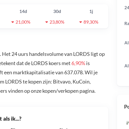
24
14d
30d
1j
21,00%
23,80%
89,30%
R
Al
. Het 24 uurs handelsvolume van LORDS ligt op
betekent dat de LORDS koers met
6,90%
is
Al
 een marktkapitalisatie van 637.078. Wil je
m LORDS te kopen zijn: Bitvavo, KuCoin,
ders vinden op onze kopen/verkopen pagina.
Po
als ik...?