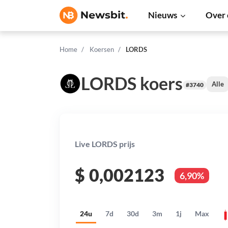
Nieuws
Over 
Home
Koersen
LORDS
LORDS koers
Alle
#3740
Live LORDS prijs
$
0,002123
6,90%
24u
7d
30d
3m
1j
Max