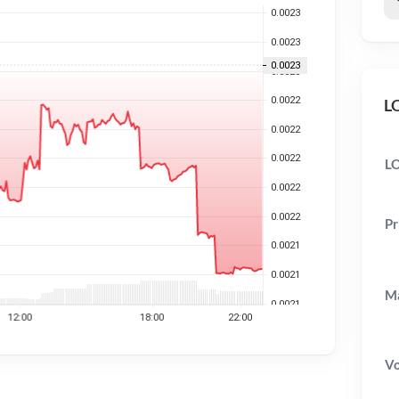
LO
LO
Pr
Ma
V