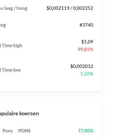
u laag / hoog
$0,002119 / 0,002252
ang
#3740
$1,09
l Time
high
99,81%
$0,002012
l Time
low
5,50%
pulaire koersen
Pons
PONS
77,00%