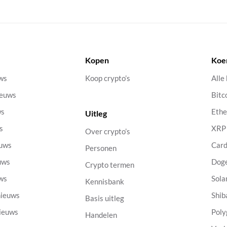
Kopen
Koe
uws
Koop crypto’s
Alle
ieuws
Bitc
ws
Eth
Uitleg
s
XRP
Over crypto’s
euws
Car
Personen
uws
Dog
Crypto termen
uws
Sola
Kennisbank
nieuws
Shib
Basis uitleg
nieuws
Poly
Handelen