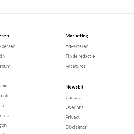
rsen
Marketing
 koersen
Adverteren
oin
Tip de redactie
ereum
Vacatures
dano
Newsbit
ecoin
Contact
na
Over ons
a Inu
Privacy
gon
Disclaimer