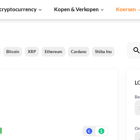
cryptocurrency
Kopen & Verkopen
Koersen
Bitcoin
XRP
Ethereum
Cardano
Shiba Inu
Dogecoin
L
Be
On
€
$