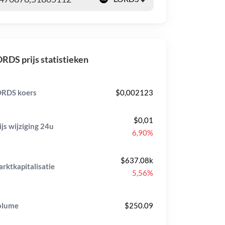
RDS prijs statistieken
RDS koers
$0,002123
$0,01
ijs wijziging
24u
6,90%
$637.08k
rktkapitalisatie
5,56%
olume
$250.09