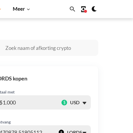
Meer
Solana
BNB
ORDS kopen
taal met
$
tvang