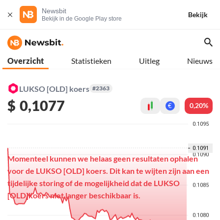
Newsbit
Bekijk
Bekijk in de Google Play store
Overzicht
Statistieken
Uitleg
Nieuws
LUKSO [OLD] koers
#2363
$
0,1077
0,20%
€
Momenteel kunnen we helaas geen resultaten ophalen
voor de LUKSO [OLD] koers. Dit kan te wijten zijn aan een
tijdelijke storing of de mogelijkheid dat de LUKSO
[OLD]koers niet langer beschikbaar is.