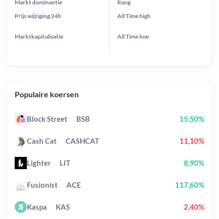
Markt dominantie
Rang
Prijs wijziging
24h
All Time
high
Marktkapitalisatie
All Time
low
Populaire koersen
Block Street
BSB
15,50%
Cash Cat
CASHCAT
11,10%
Lighter
LIT
8,90%
Fusionist
ACE
117,60%
Kaspa
KAS
2,40%