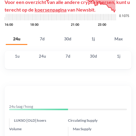
Voor een overzicht van alle andere crypto koersen, kunt u
terecht op de
koersenpagina
van Newsbit.
24u
7d
30d
1j
Max
1u
24u
7d
30d
1j
24u laag / hoog
LUKSO [OLD] koers
Circulating Supply
Volume
Max Supply