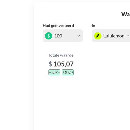
Wat 
Had geïnvesteerd
In
$
Totale waarde
$
105,07
+ 5,07%
+ $ 5,07