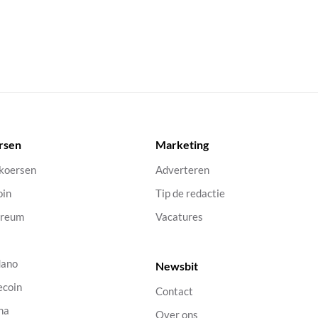
rsen
Marketing
 koersen
Adverteren
oin
Tip de redactie
ereum
Vacatures
dano
Newsbit
ecoin
Contact
na
Over ons