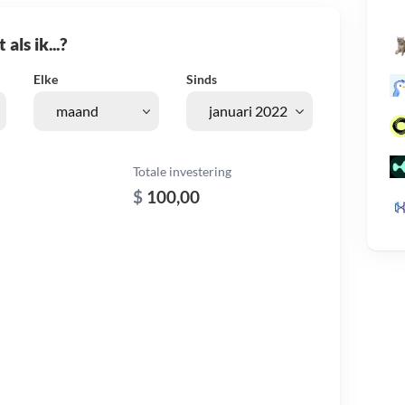
als ik...?
Elke
Sinds
Totale investering
$
100,00