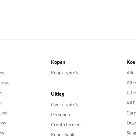
Kopen
Koe
uws
Koop crypto’s
Alle
ieuws
Bitc
ws
Eth
Uitleg
s
XRP
Over crypto’s
euws
Car
Personen
uws
Dog
Crypto termen
uws
Sola
Kennisbank