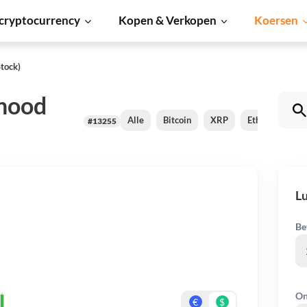
cryptocurrency
Kopen & Verkopen
Koersen
tock)
hood
Alle
Bitcoin
XRP
Ethereum
#13255
L
Be
On
€
$