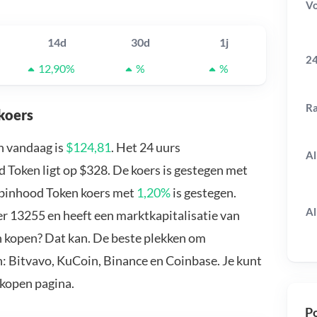
V
14d
30d
1j
24
12,90%
%
%
R
koers
n vandaag is
$124,81
. Het 24 uurs
Al
Token ligt op $328. De koers is gestegen met
obinhood Token koers met
1,20%
is gestegen.
Al
 13255 en heeft een marktkapitalisatie van
n kopen? Dat kan. De beste plekken om
: Bitvavo, KuCoin, Binance en Coinbase. Je kunt
kopen pagina.
Po