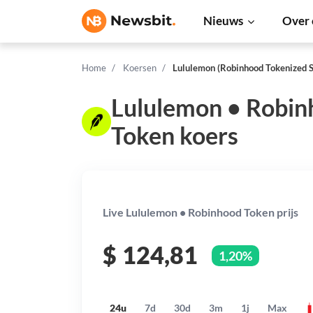
Nieuws
Over 
Home
Koersen
Lululemon (Robinhood Tokenized S
Lululemon • Robin
Token koers
Live Lululemon • Robinhood Token prijs
$
124,81
1,20%
24u
7d
30d
3m
1j
Max