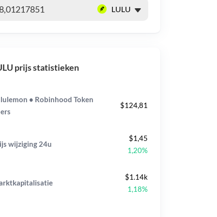
LU prijs statistieken
lulemon • Robinhood Token
$124,81
ers
$1,45
ijs wijziging
24u
1,20%
$1.14k
rktkapitalisatie
1,18%