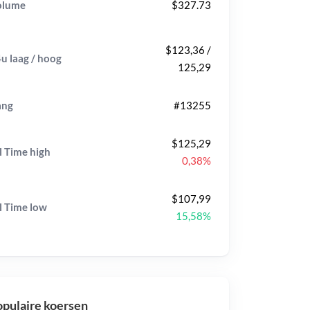
olume
$327.73
$123,36 /
u laag / hoog
125,29
ang
#13255
$125,29
l Time
high
0,38%
$107,99
l Time
low
15,58%
pulaire koersen