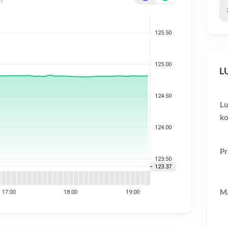
LU
Lu
ko
Pr
Ma