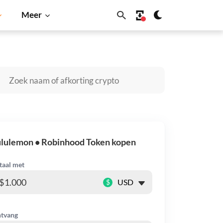
Meer
Cardano
Shiba Inu
Dogecoin
Solana
BNB
ululemon • Robinhood Token kopen
taal met
$
tvang