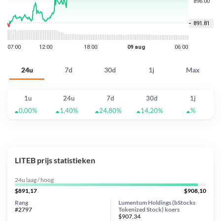
24u
7d
30d
1j
Max
1u
24u
7d
30d
1j
0,00%
1,40%
24,80%
14,20%
%
LITEB prijs statistieken
24u laag / hoog
$891,17
$908,10
Rang
Lumentum Holdings (bStocks
#2797
Tokenized Stock) koers
$907,34