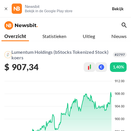
Newsbit
Bekijk
Bekijk in de Google Play store
Overzicht
Statistieken
Uitleg
Nieuws
Lumentum Holdings (bStocks Tokenized Stock)
#2797
koers
$
907,34
1,40%
€