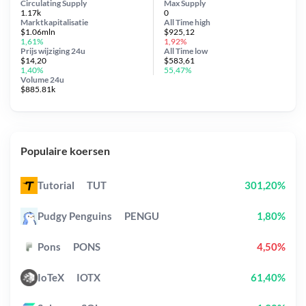
Circulating Supply
Max Supply
1.17k
0
Marktkapitalisatie
All Time
high
$1.06mln
$925,12
1,61%
1,92%
Prijs wijziging
24u
All Time
low
$14,20
$583,61
1,40%
55,47%
Volume 24u
$885.81k
Populaire koersen
Tutorial
TUT
301,20%
Pudgy Penguins
PENGU
1,80%
Pons
PONS
4,50%
IoTeX
IOTX
61,40%