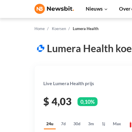
Nieuws
Over 
Home
Koersen
Lumera Health
Lumera Health koe
Live Lumera Health prijs
$
4,03
0,10%
24u
7d
30d
3m
1j
Max