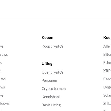
Kopen
Koe
uws
Koop crypto’s
Alle
ieuws
Bitc
ws
Eth
Uitleg
s
XRP
Over crypto’s
euws
Car
Personen
uws
Dog
Crypto termen
uws
Sola
Kennisbank
nieuws
Shib
Basis uitleg