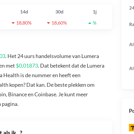
24
14d
30d
1j
18,80%
18,60%
%
R
Al
,03
. Het 24 uurs handelsvolume van Lumera
gen met
$0,01873
. Dat betekent dat de Lumera
Al
a Health is de nummer en heeft een
ealth kopen? Dat kan. De beste plekken om
oin, Binance en Coinbase. Je kunt meer
 pagina.
Po
als ik...?