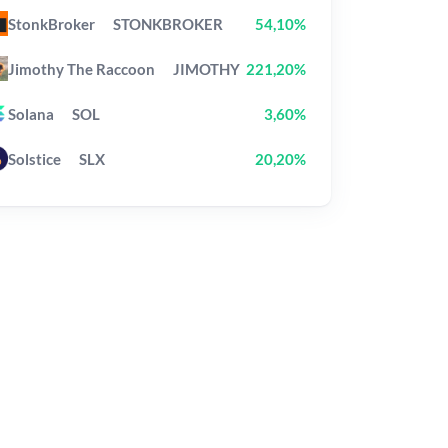
StonkBroker
STONKBROKER
54,10%
Jimothy The Raccoon
JIMOTHY
221,20%
Solana
SOL
3,60%
Solstice
SLX
20,20%