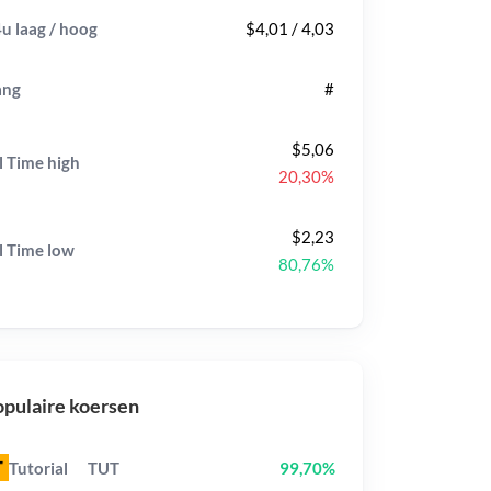
u laag / hoog
$4,01 / 4,03
ang
#
$5,06
l Time
high
20,30%
$2,23
l Time
low
80,76%
pulaire koersen
Tutorial
TUT
99,70%