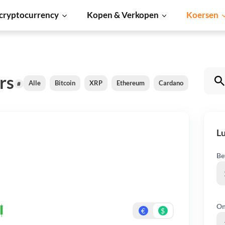
cryptocurrency
Kopen & Verkopen
Koersen
rs
Alle
Bitcoin
XRP
Ethereum
Cardano
Shiba Inu
#
L
Be
On
€
$