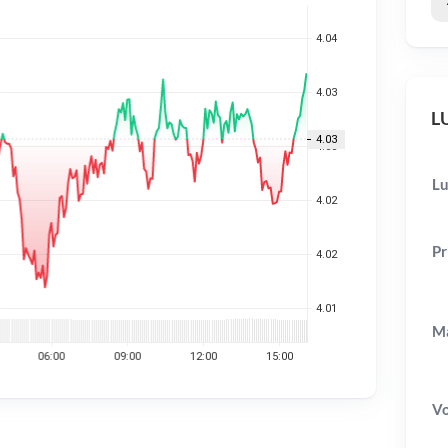
LU
Lu
Pr
Ma
V