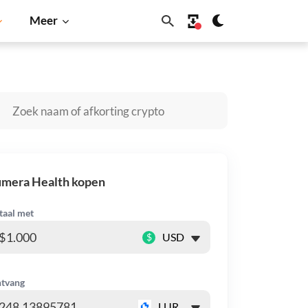
Meer
Dogecoin
Solana
BNB
umera Health kopen
taal met
$
tvang