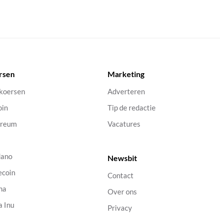
rsen
Marketing
 koersen
Adverteren
oin
Tip de redactie
ereum
Vacatures
dano
Newsbit
ecoin
Contact
na
Over ons
a Inu
Privacy