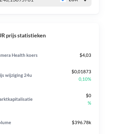
R prijs statistieken
mera Health koers
$4,03
$0,01873
ijs wijziging
24u
0,10%
$0
rktkapitalisatie
%
olume
$396.78k