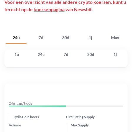
Voor een overzicht van alle andere crypto koersen, kunt u
terecht op de
koersenpagina
van Newsbit.
24u
7d
30d
1j
Max
1u
24u
7d
30d
1j
24u laag / hoog
Lydia Coin koers
Circulating Supply
Volume
Max Supply