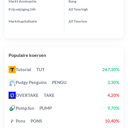
Markt dominantie
Rang
Prijs wijziging
24h
All Time
high
Marktkapitalisatie
All Time
low
Populaire koersen
Tutorial
TUT
267,30%
Pudgy Penguins
PENGU
3,30%
OVERTAKE
TAKE
4,20%
Pump.fun
PUMP
9,70%
Pons
PONS
10,40%