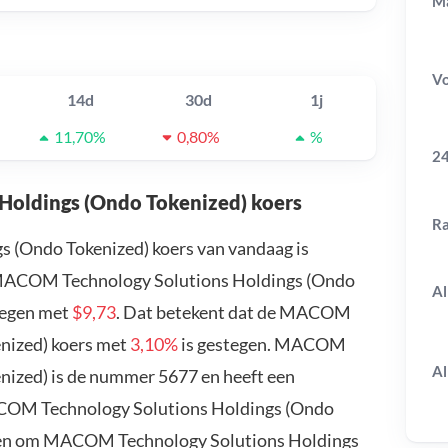
Ma
V
14d
30d
1j
11,70%
0,80%
%
24
Holdings (Ondo Tokenized) koers
R
(Ondo Tokenized) koers van vandaag is
 MACOM Technology Solutions Holdings (Ondo
Al
stegen met
$9,73
. Dat betekent dat de MACOM
nized) koers met
3,10%
is gestegen. MACOM
Al
nized) is de nummer 5677 en heeft een
MACOM Technology Solutions Holdings (Ondo
kken om MACOM Technology Solutions Holdings