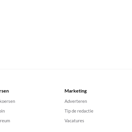
rsen
Marketing
 koersen
Adverteren
oin
Tip de redactie
ereum
Vacatures