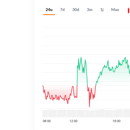
24u
7d
30d
3m
1j
Max