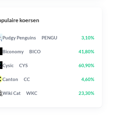
pulaire koersen
Pudgy Penguins
PENGU
3,10%
Biconomy
BICO
41,80%
Cysic
CYS
60,90%
Canton
CC
4,60%
Wiki Cat
WKC
23,30%