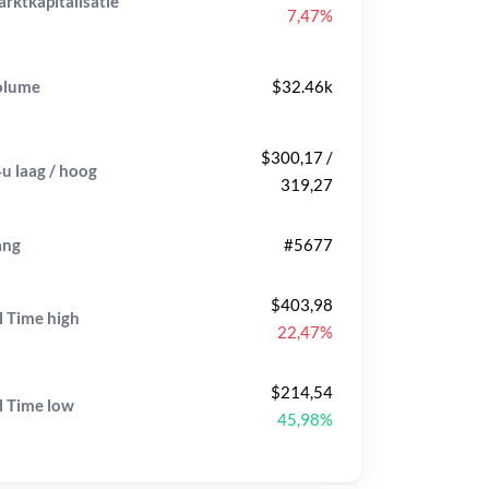
rktkapitalisatie
7,47%
olume
$32.46k
$300,17 /
u laag / hoog
319,27
ang
#5677
$403,98
l Time
high
22,47%
$214,54
l Time
low
45,98%