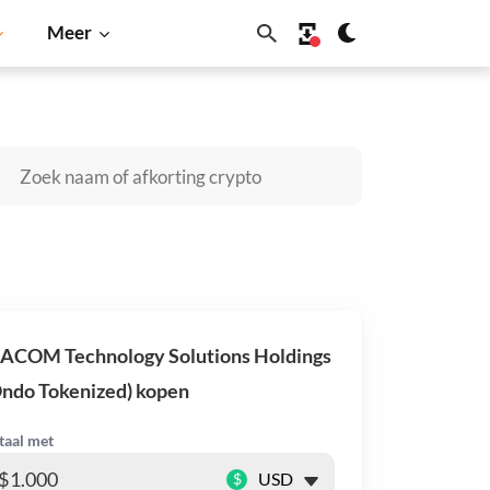
Meer
Cardano
Shiba Inu
Dogecoin
Solana
BNB
ACOM Technology Solutions Holdings
ndo Tokenized) kopen
taal met
$