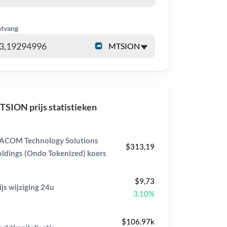
tvang
SION prijs statistieken
COM Technology Solutions
$313,19
ldings (Ondo Tokenized) koers
$9,73
ijs wijziging
24u
3,10%
$106.97k