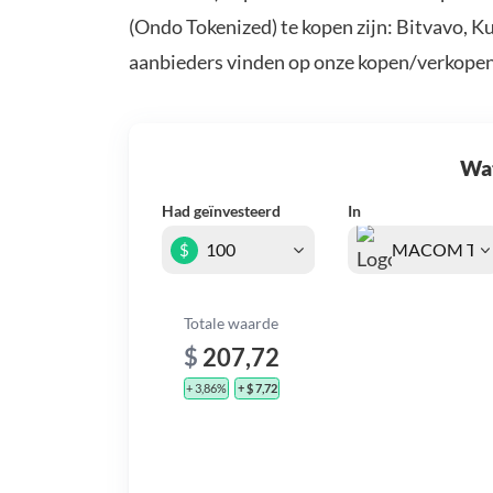
(Ondo Tokenized) te kopen zijn: Bitvavo, K
aanbieders vinden op onze kopen/verkopen
Wat 
Had geïnvesteerd
In
$
Totale waarde
$
207,72
+ 3,86%
+ $ 7,72