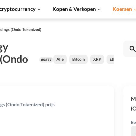
cryptocurrency
Kopen & Verkopen
Koersen
ings (Ondo Tokenized)
gy
 (Ondo
Alle
Bitcoin
XRP
Ethereum
#5677
M
s (Ondo Tokenized) prijs
(O
Be