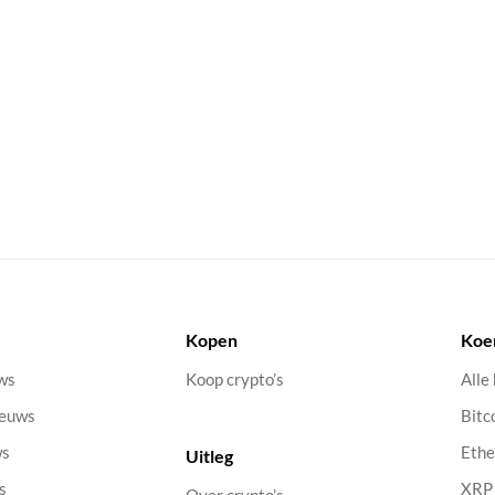
Kopen
Koe
uws
Koop crypto’s
Alle
ieuws
Bitc
ws
Eth
Uitleg
s
XRP