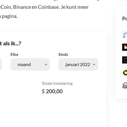
uCoin, Binance en Coinbase. Je kunt meer
 pagina.
Po
als ik...?
Elke
Sinds
Totale investering
$
200,00