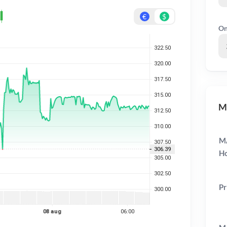
€
$
On
MT
MA
Ho
Pr