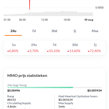
24u
7d
30d
1j
Max
1u
24u
7d
30d
1j
0,80%
3,70%
10,10%
13,60%
72,40%
MMO prijs statistieken
24u laag / hoog
$0,00496
$0,005934
Rang
Mad Meerkat Optimizer koers
#8153
$0,005639
Circulating Supply
Max Supply
4.8mln
5mln