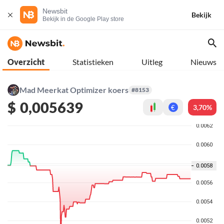
Newsbit
Bekijk
Bekijk in de Google Play store
Overzicht
Statistieken
Uitleg
Nieuws
Mad Meerkat Optimizer koers
#8153
$
0,005639
3,70%
€