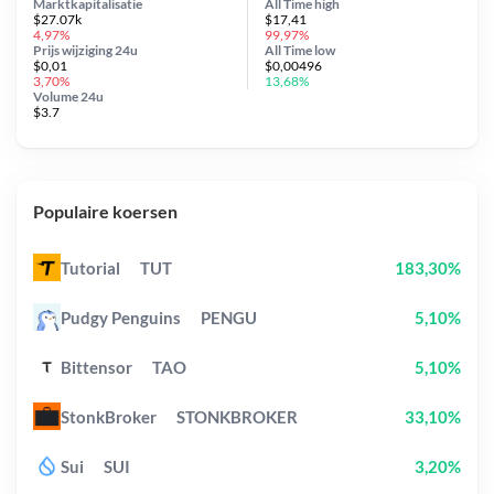
Marktkapitalisatie
All Time
high
$27.07k
$17,41
4,97%
99,97%
Prijs wijziging
24u
All Time
low
$0,01
$0,00496
3,70%
13,68%
Volume 24u
$3.7
Populaire koersen
Tutorial
TUT
183,30%
Pudgy Penguins
PENGU
5,10%
Bittensor
TAO
5,10%
StonkBroker
STONKBROKER
33,10%
Sui
SUI
3,20%