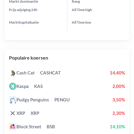
Markt dominantie
Rang
Prijs wijziging
24h
All Time
high
Marktkapitalisatie
All Time
low
Populaire koersen
Cash Cat
CASHCAT
14,40%
Kaspa
KAS
2,00%
Pudgy Penguins
PENGU
3,50%
XRP
XRP
2,30%
Block Street
BSB
14,10%