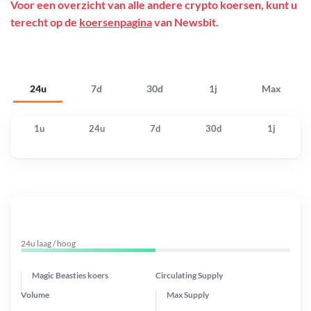
Voor een overzicht van alle andere crypto koersen, kunt u
terecht op de
koersenpagina
van Newsbit.
24u
7d
30d
1j
Max
1u
24u
7d
30d
1j
24u laag / hoog
Magic Beasties koers
Circulating Supply
Volume
Max Supply