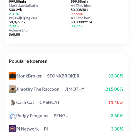
999.88mln
999.88mln
Marktkapitalisatie
All Time
high
$30.29k
$0,008581
2,31%
99,65%
Prijs wijziging
24u
All Time
low
$0,0₆6857
$0,00002274
2,30%
33,22%
Volume 24u
$68.88
Populaire koersen
StonkBroker
STONKBROKER
32,80%
Jimothy The Raccoon
JIMOTHY
215,00%
Cash Cat
CASHCAT
11,40%
Pudgy Penguins
PENGU
3,60%
Pi Network
PI
3,30%