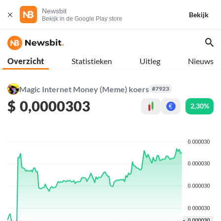
Newsbit
Bekijk
Bekijk in de Google Play store
Overzicht
Statistieken
Uitleg
Nieuws
Magic Internet Money (Meme) koers
#7923
$
0,0000303
2,30%
€