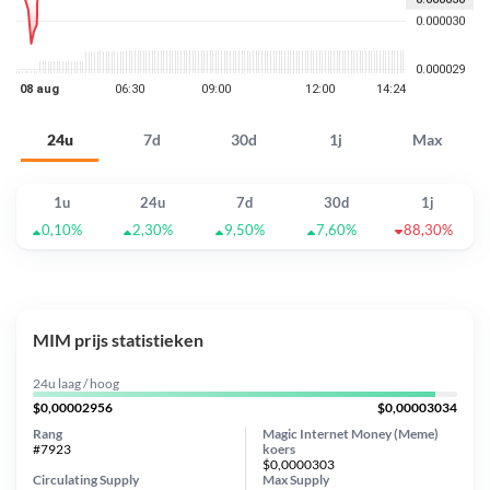
24u
7d
30d
1j
Max
1u
24u
7d
30d
1j
0,10%
2,30%
9,50%
7,60%
88,30%
MIM prijs statistieken
24u laag / hoog
$0,00002956
$0,00003034
Rang
Magic Internet Money (Meme)
#7923
koers
$0,0000303
Circulating Supply
Max Supply