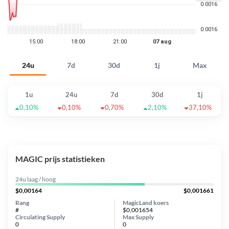
24u
7d
30d
1j
Max
1u
24u
7d
30d
1j
0,10%
0,10%
0,70%
2,10%
37,10%
MAGIC prijs statistieken
24u laag / hoog
$0,00164
$0,001661
Rang
MagicLand koers
#
$0,001654
Circulating Supply
Max Supply
0
0