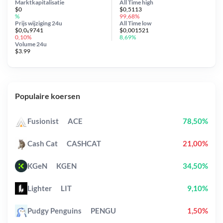
Marktkapitalisatie
All Time
high
$0
$0,5113
%
99,68%
Prijs wijziging
24u
All Time
low
$0,0₆9741
$0,001521
0,10%
8,69%
Volume 24u
$3.99
Populaire koersen
Fusionist
ACE
78,50%
Cash Cat
CASHCAT
21,00%
KGeN
KGEN
34,50%
Lighter
LIT
9,10%
Pudgy Penguins
PENGU
1,50%