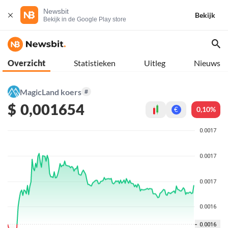
Newsbit
Bekijk
Bekijk in de Google Play store
Overzicht
Statistieken
Uitleg
Nieuws
MagicLand koers
#
$
0,001654
0,10%
€