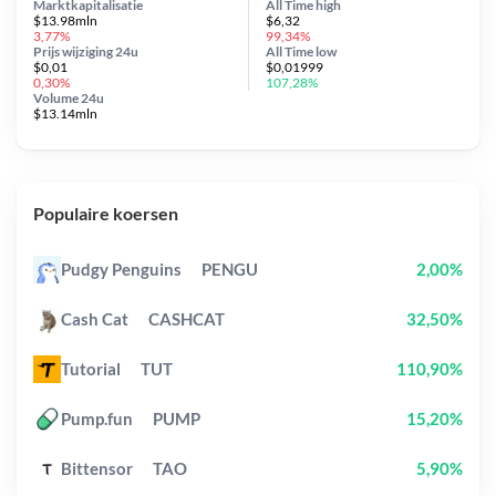
Marktkapitalisatie
All Time
high
$13.98mln
$6,32
3,77%
99,34%
Prijs wijziging
24u
All Time
low
$0,01
$0,01999
0,30%
107,28%
Volume 24u
$13.14mln
Populaire koersen
Pudgy Penguins
PENGU
2,00%
Cash Cat
CASHCAT
32,50%
Tutorial
TUT
110,90%
Pump.fun
PUMP
15,20%
Bittensor
TAO
5,90%