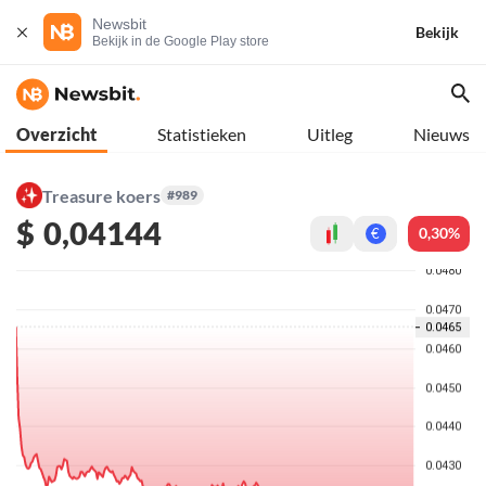
Newsbit
Bekijk
Bekijk in de Google Play store
Overzicht
Statistieken
Uitleg
Nieuws
Treasure koers
#989
$
0,04144
0,30%
€