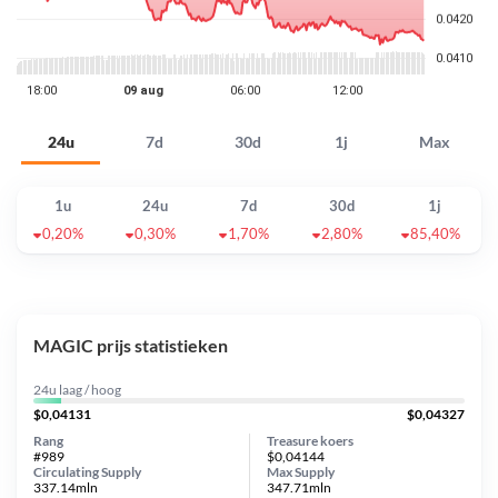
24u
7d
30d
1j
Max
1u
24u
7d
30d
1j
0,20%
0,30%
1,70%
2,80%
85,40%
MAGIC prijs statistieken
24u laag / hoog
$0,04131
$0,04327
Rang
Treasure koers
#989
$0,04144
Circulating Supply
Max Supply
337.14mln
347.71mln