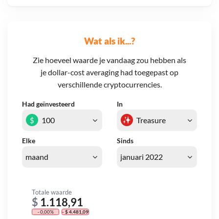
Wat als ik...?
Zie hoeveel waarde je vandaag zou hebben als
je dollar-cost averaging had toegepast op
verschillende cryptocurrencies.
Had geïnvesteerd
In
$
Elke
Sinds
Totale waarde
$
1.118,91
- 0,00%
- $ 4.481,09