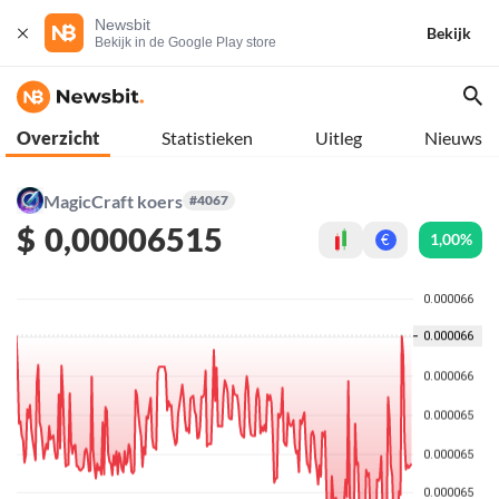
Newsbit
Bekijk
Bekijk in de Google Play store
Overzicht
Statistieken
Uitleg
Nieuws
MagicCraft koers
#4067
$
0,00006515
1,00%
€