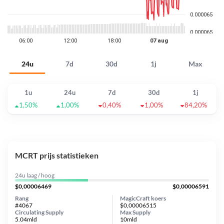
24u
7d
30d
1j
Max
1u
24u
7d
30d
1j
1,50%
1,00%
0,40%
1,00%
84,20%
MCRT prijs statistieken
24u laag / hoog
$0,00006469
$0,00006591
Rang
MagicCraft koers
#4067
$0,00006515
Circulating Supply
Max Supply
5.04mld
10mld