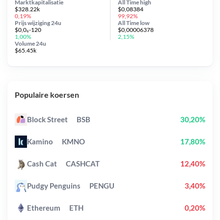
Marktkapitalisatie
All Time
high
$328.22k
$0,08384
0,19%
99,92%
Prijs wijziging
24u
All Time
low
$0,0₆-120
$0,00006378
1,00%
2,15%
Volume 24u
$65.45k
Populaire koersen
Block Street
BSB
30,20%
Kamino
KMNO
17,80%
Cash Cat
CASHCAT
12,40%
Pudgy Penguins
PENGU
3,40%
Ethereum
ETH
0,20%