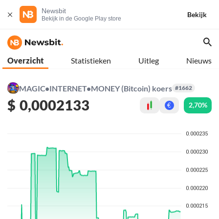
Newsbit
Bekijk
Bekijk in de Google Play store
Overzicht
Statistieken
Uitleg
Nieuws
MAGIC•INTERNET•MONEY (Bitcoin) koers
#1662
$
0,0002133
2,70%
€