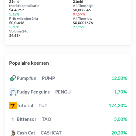
21mld
21mld
Marktkapitalisatie
All Time
high
$4.48mln
$0,008846
3,12%
97,59%
Prijs wijziging
24u
All Time
low
$0,0₅646
$0,0001676
2,70%
27,29%
Volume 24u
$4.88k
Populaire koersen
Pump.fun
PUMP
12,00%
Pudgy Penguins
PENGU
1,70%
Tutorial
TUT
174,20%
Bittensor
TAO
5,00%
Cash Cat
CASHCAT
20,20%