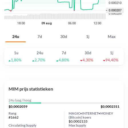
24u
7d
30d
1j
Max
1u
24u
7d
30d
1j
1,80%
2,70%
4,80%
4,30%
94,40%
MIM prijs statistieken
24u laag / hoog
$0,0002059
$0,0002311
Rang
MAGIC•INTERNET•MONEY
#1662
(Bitcoin) koers
$0,0002133
Circulating Supply
Max Supply