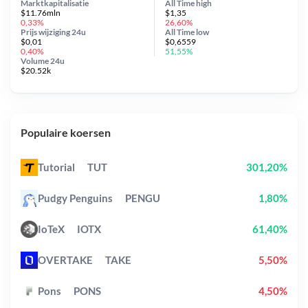
Marktkapitalisatie
All Time
high
$11.76mln
$1,35
0,33%
26,60%
Prijs wijziging
24u
All Time
low
$0,01
$0,6559
0,40%
51,55%
Volume 24u
$20.52k
Populaire koersen
Tutorial
TUT
301,20%
Pudgy Penguins
PENGU
1,80%
IoTeX
IOTX
61,40%
OVERTAKE
TAKE
5,50%
Pons
PONS
4,50%