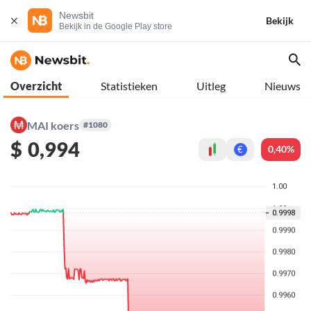
Newsbit
Bekijk
Bekijk in de Google Play store
Overzicht
Statistieken
Uitleg
Nieuws
MAI koers
#1080
$
0,994
0,40%
€