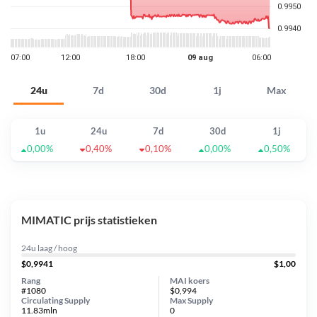
24u
7d
30d
1j
Max
1u
24u
7d
30d
1j
0,00%
0,40%
0,10%
0,00%
0,50%
MIMATIC prijs statistieken
24u laag / hoog
$0,9941
$1,00
Rang
MAI koers
#1080
$0,994
Circulating Supply
Max Supply
11.83mln
0