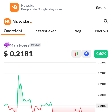
Newsbit
Bekijk
Bekijk in de Google Play store
Overzicht
Statistieken
Uitleg
Nieuws
Maia koers
#6950
$
0,2181
0,60%
€