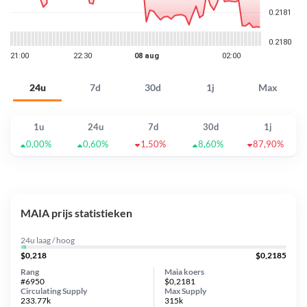
24u
7d
30d
1j
Max
1u
24u
7d
30d
1j
0,00%
0,60%
1,50%
8,60%
87,90%
MAIA prijs statistieken
24u laag / hoog
$0,218
$0,2185
Rang
Maia koers
#6950
$0,2181
Circulating Supply
Max Supply
233.77k
315k