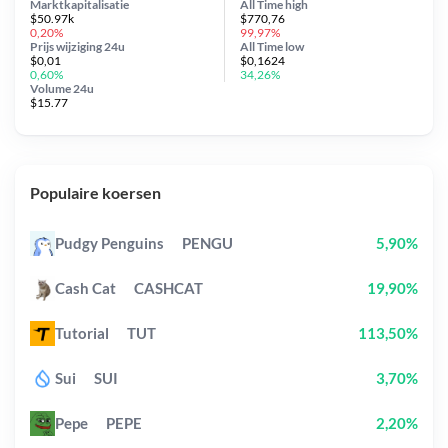
Marktkapitalisatie
All Time
high
$50.97k
$770,76
0,20%
99,97%
Prijs wijziging
24u
All Time
low
$0,01
$0,1624
0,60%
34,26%
Volume 24u
$15.77
Populaire koersen
Pudgy Penguins
PENGU
5,90%
Cash Cat
CASHCAT
19,90%
Tutorial
TUT
113,50%
Sui
SUI
3,70%
Pepe
PEPE
2,20%