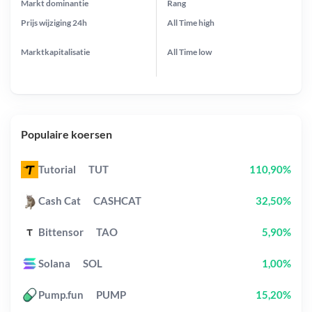
Markt dominantie
Rang
Prijs wijziging
24h
All Time
high
Marktkapitalisatie
All Time
low
Populaire koersen
Tutorial
TUT
110,90%
Cash Cat
CASHCAT
32,50%
Bittensor
TAO
5,90%
Solana
SOL
1,00%
Pump.fun
PUMP
15,20%