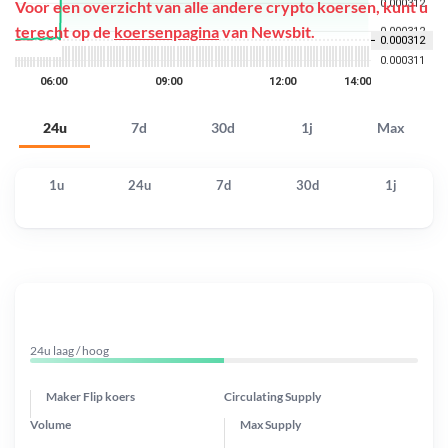
Voor een overzicht van alle andere crypto koersen, kunt u
terecht op de
koersenpagina
van Newsbit.
24u
7d
30d
1j
Max
1u
24u
7d
30d
1j
24u laag / hoog
Maker Flip koers
Circulating Supply
Volume
Max Supply