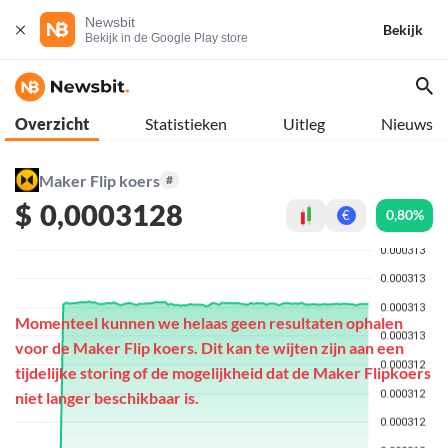
Newsbit
Bekijk
Bekijk in de Google Play store
Overzicht
Statistieken
Uitleg
Nieuws
Maker Flip koers
#
$
0,0003128
0,80%
€
Momenteel kunnen we helaas geen resultaten ophalen
voor de Maker Flip koers. Dit kan te wijten zijn aan een
tijdelijke storing of de mogelijkheid dat de Maker Flipkoers
niet langer beschikbaar is.