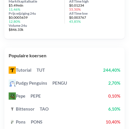
Marktkapitalisatie
All Time
high
$5.49mln
$0,01234
11,46%
55,50%
Prijs wijziging
24u
All Time
low
$0,0005659
$0,003767
12,80%
45,85%
Volume 24u
$846.33k
Populaire koersen
Tutorial
TUT
244,40%
Pudgy Penguins
PENGU
2,70%
Pepe
PEPE
0,10%
Bittensor
TAO
6,10%
Pons
PONS
10,40%