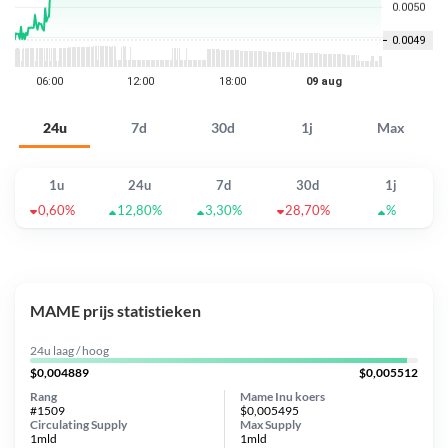
24u
7d
30d
1j
Max
1u
24u
7d
30d
1j
0,60%
12,80%
3,30%
28,70%
%
MAME prijs statistieken
24u laag / hoog
$0,004889
$0,005512
Rang
Mame Inu koers
#1509
$0,005495
Circulating Supply
Max Supply
1mld
1mld