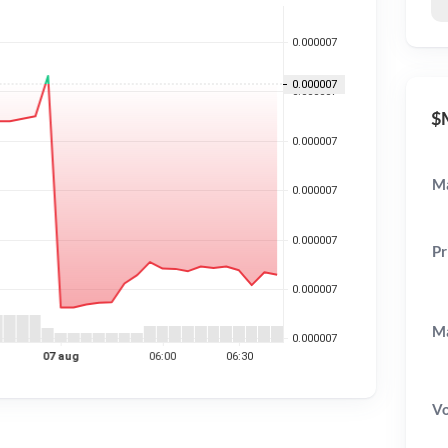
$M
Ma
Pr
Ma
V