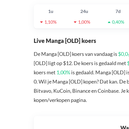
1u
24u
7d
1,10%
1,00%
0,40%
Live Manga [OLD] koers
De Manga [OLD] koers van vandaag is
$0,0
[OLD] ligt op $12. De koers is gedaald met
koers met
1,00%
is gedaald. Manga [OLD] i
0. Wil je Manga [OLD] kopen? Dat kan. De 
Bitvavo, KuCoin, Binance en Coinbase. Je 
kopen/verkopen pagina.
Wat 