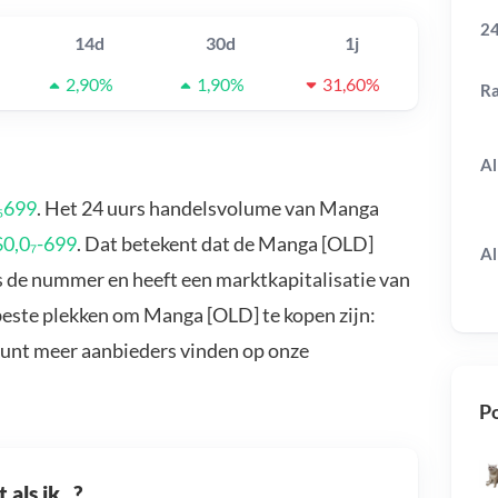
24
14d
30d
1j
2,90%
1,90%
31,60%
R
Al
₅699
. Het 24 uurs handelsvolume van Manga
$0,0₇-699
. Dat betekent dat de Manga [OLD]
Al
s de nummer en heeft een marktkapitalisatie van
beste plekken om Manga [OLD] te kopen zijn:
kunt meer aanbieders vinden op onze
Po
als ik...?