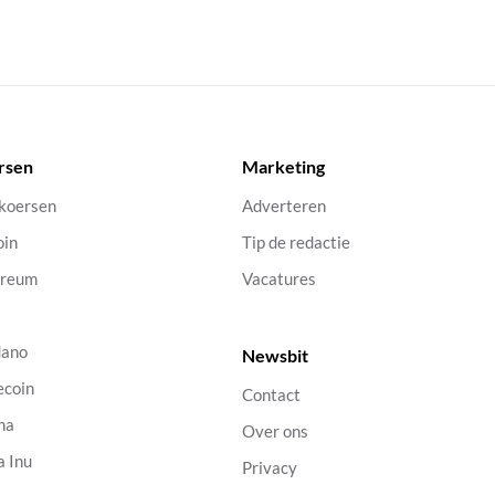
rsen
Marketing
 koersen
Adverteren
oin
Tip de redactie
ereum
Vacatures
dano
Newsbit
ecoin
Contact
na
Over ons
a Inu
Privacy