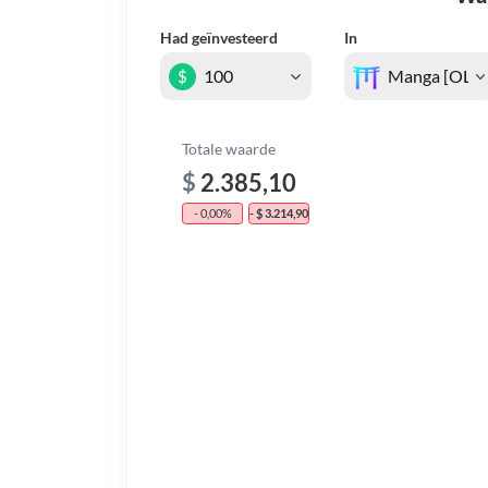
Had geïnvesteerd
In
$
Totale waarde
$
2.385,10
- 0,00%
- $ 3.214,90