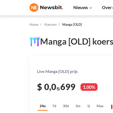
Nieuws
Over 
Home
Koersen
Manga [OLD]
Manga [OLD] koer
Live Manga [OLD] prijs
$
0,0₅699
1,00%
24u
7d
30d
3m
1j
Max