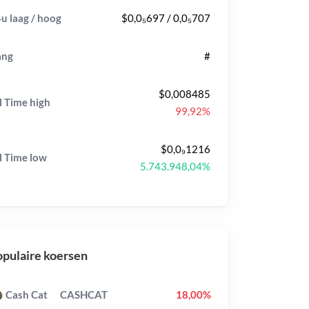
u laag / hoog
$0,0₅697 / 0,0₅707
ang
#
$0,008485
l Time
high
99,92%
$0,0₉1216
l Time
low
5.743.948,04%
pulaire koersen
Cash Cat
CASHCAT
18,00%