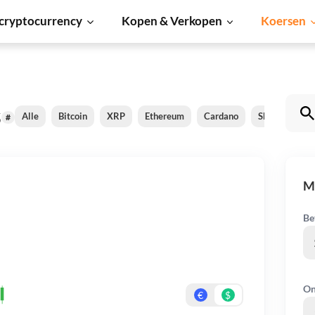
cryptocurrency
Kopen & Verkopen
Koersen
s
Alle
Bitcoin
XRP
Ethereum
Cardano
Shiba Inu
#
M
Be
On
€
$