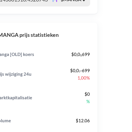
ANGA prijs statistieken
nga [OLD] koers
$0,0₅699
$0,0₇-699
ijs wijziging
24u
1,00%
$0
rktkapitalisatie
%
olume
$12.06