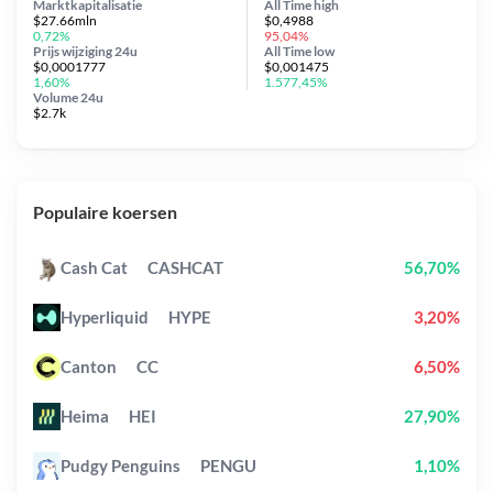
Marktkapitalisatie
All Time
high
$27.66mln
$0,4988
0,72%
95,04%
Prijs wijziging
24u
All Time
low
$0,0001777
$0,001475
1,60%
1.577,45%
Volume 24u
$2.7k
Populaire koersen
Cash Cat
CASHCAT
56,70%
Hyperliquid
HYPE
3,20%
Canton
CC
6,50%
Heima
HEI
27,90%
Pudgy Penguins
PENGU
1,10%