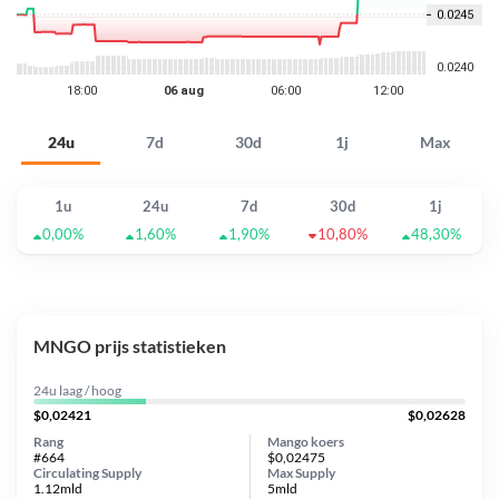
24u
7d
30d
1j
Max
1u
24u
7d
30d
1j
0,00%
1,60%
1,90%
10,80%
48,30%
MNGO prijs statistieken
24u laag / hoog
$0,02421
$0,02628
Rang
Mango koers
#664
$0,02475
Circulating Supply
Max Supply
1.12mld
5mld