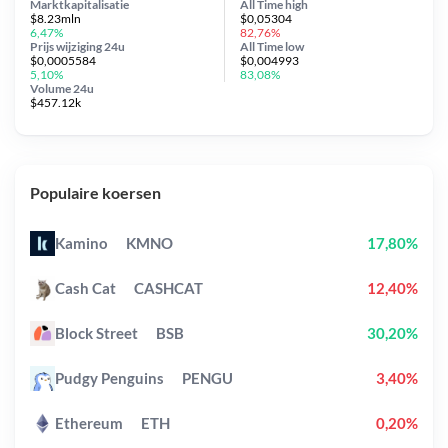
Marktkapitalisatie
All Time
high
$8.23mln
$0,05304
6,47%
82,76%
Prijs wijziging
24u
All Time
low
$0,0005584
$0,004993
5,10%
83,08%
Volume 24u
$457.12k
Populaire koersen
Kamino
KMNO
17,80%
Cash Cat
CASHCAT
12,40%
Block Street
BSB
30,20%
Pudgy Penguins
PENGU
3,40%
Ethereum
ETH
0,20%