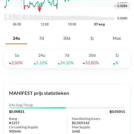
24u
7d
30d
1j
Max
1u
24u
7d
30d
1j
2,00%
5,10%
34,10%
33,80%
%
MANIFEST prijs statistieken
24u laag / hoog
$0,00821
$0,01011
Rang
Manifesting koers
#1257
$0,009142
Circulating Supply
Max Supply
900mln
1mld