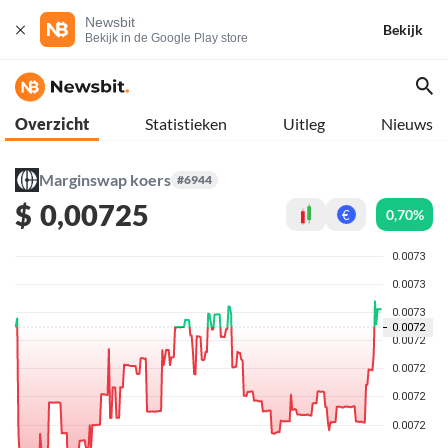
Newsbit
Bekijk
Bekijk in de Google Play store
Overzicht
Statistieken
Uitleg
Nieuws
Marginswap koers
#6944
$
0,00725
0,70%
€