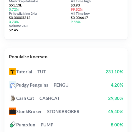
Marktkapitalisatie
All Time
high
$51.13k
$3,93
0,72%
99,82%
Prijs wijziging
24u
All Time
low
$0,00005212
$0,006617
0,70%
9,58%
Volume 24u
$2.45
Populaire koersen
Tutorial
TUT
231,10%
Pudgy Penguins
PENGU
4,20%
Cash Cat
CASHCAT
29,30%
StonkBroker
STONKBROKER
45,40%
Pump.fun
PUMP
8,00%