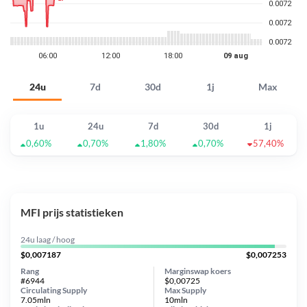
24u
7d
30d
1j
Max
1u
24u
7d
30d
1j
0,60%
0,70%
1,80%
0,70%
57,40%
MFI prijs statistieken
24u laag / hoog
$0,007187
$0,007253
Rang
Marginswap koers
#6944
$0,00725
Circulating Supply
Max Supply
7.05mln
10mln