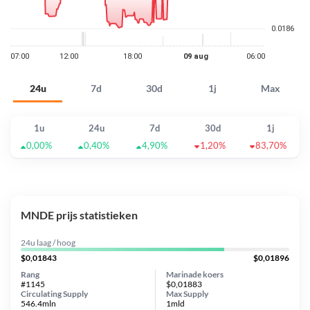
24u
7d
30d
1j
Max
1u
24u
7d
30d
1j
0,00%
0,40%
4,90%
1,20%
83,70%
MNDE prijs statistieken
24u laag / hoog
$0,01843
$0,01896
Rang
Marinade koers
#1145
$0,01883
Circulating Supply
Max Supply
546.4mln
1mld