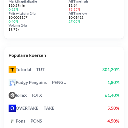
Marktkapitalisatie
All Time
high
$10.29mln
$1,64
0,62%
98,85%
Prijs wijziging
24u
All Time
low
$0,0001157
$0,01482
0,40%
27,05%
Volume 24u
$9.73k
Populaire koersen
Tutorial
TUT
301,20%
Pudgy Penguins
PENGU
1,80%
IoTeX
IOTX
61,40%
OVERTAKE
TAKE
5,50%
Pons
PONS
4,50%