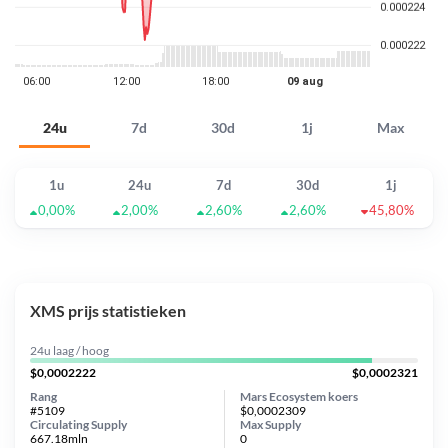
24u
7d
30d
1j
Max
1u
24u
7d
30d
1j
0,00%
2,00%
2,60%
2,60%
45,80%
XMS prijs statistieken
24u laag / hoog
$0,0002222
$0,0002321
Rang
Mars Ecosystem koers
#5109
$0,0002309
Circulating Supply
Max Supply
667.18mln
0