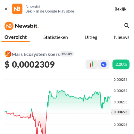
Newsbit
Bekijk
Bekijk in de Google Play store
Overzicht
Statistieken
Uitleg
Nieuws
Mars Ecosystem koers
#5109
$
0,0002309
2,00%
€