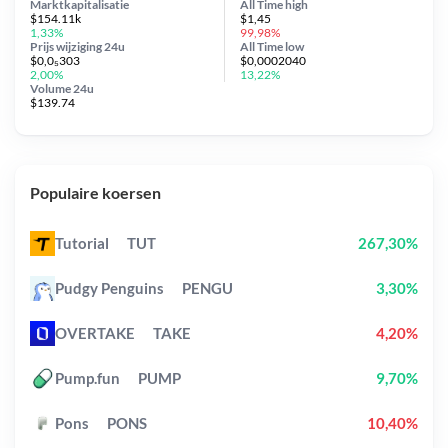
Marktkapitalisatie
All Time
high
$154.11k
$1,45
1,33%
99,98%
Prijs wijziging
24u
All Time
low
$0,0₅303
$0,0002040
2,00%
13,22%
Volume 24u
$139.74
Populaire koersen
Tutorial
TUT
267,30%
Pudgy Penguins
PENGU
3,30%
OVERTAKE
TAKE
4,20%
Pump.fun
PUMP
9,70%
Pons
PONS
10,40%