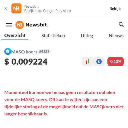
Newsbit
Bekijk
Bekijk in de Google Play store
Overzicht
Statistieken
Uitleg
Nieuws
MASQ koers
#4123
$
0,009224
0,10%
€
Momenteel kunnen we helaas geen resultaten ophalen
voor de MASQ koers. Dit kan te wijten zijn aan een
tijdelijke storing of de mogelijkheid dat de MASQkoers niet
langer beschikbaar is.