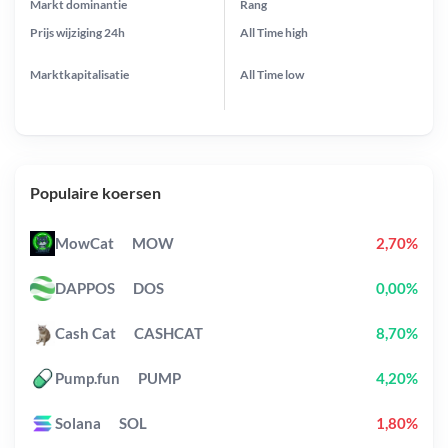
Markt dominantie
Rang
Prijs wijziging
24h
All Time
high
Marktkapitalisatie
All Time
low
Populaire koersen
MowCat
MOW
2,70%
DAPPOS
DOS
0,00%
Cash Cat
CASHCAT
8,70%
Pump.fun
PUMP
4,20%
Solana
SOL
1,80%