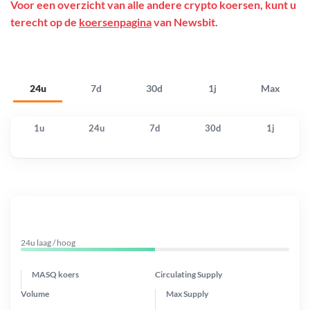
Voor een overzicht van alle andere crypto koersen, kunt u
terecht op de
koersenpagina
van Newsbit.
24u
7d
30d
1j
Max
1u
24u
7d
30d
1j
24u laag / hoog
MASQ koers
Circulating Supply
Volume
Max Supply