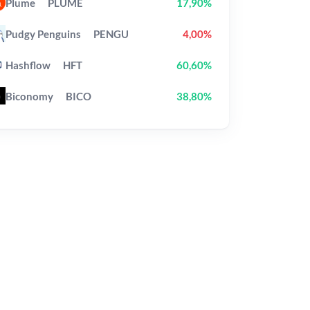
Plume
PLUME
17,90%
Pudgy Penguins
PENGU
4,00%
Hashflow
HFT
60,60%
Biconomy
BICO
38,80%