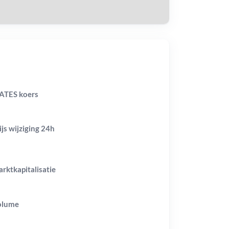
ATES koers
ijs wijziging
24h
rktkapitalisatie
olume