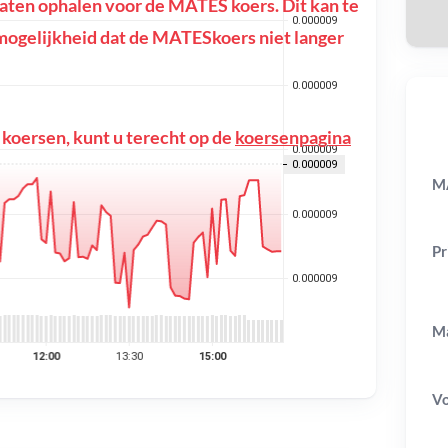
ten ophalen voor de MATES koers. Dit kan te
de mogelijkheid dat de MATESkoers niet langer
 koersen, kunt u terecht op de
koersenpagina
M
Pr
Ma
V