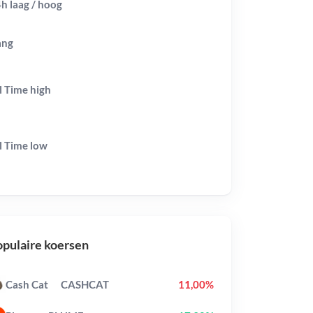
h laag / hoog
ang
l Time
high
l Time
low
pulaire koersen
Cash Cat
CASHCAT
11,00%