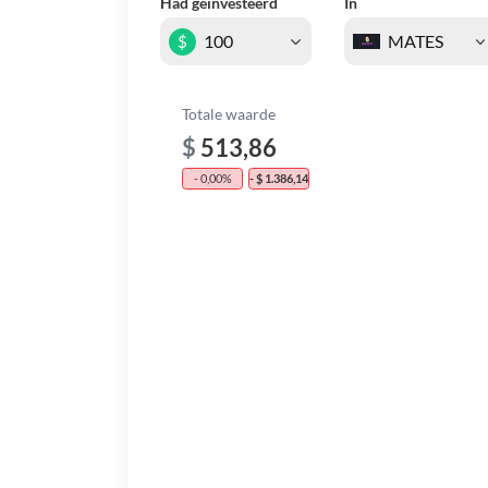
Had geïnvesteerd
In
$
Totale waarde
$
513,86
- 0,00%
- $ 1.386,14