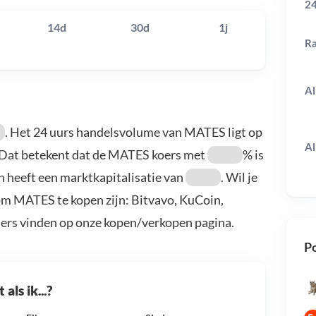
24
14d
30d
1j
R
Al
. Het 24 uurs handelsvolume van MATES ligt op
Al
 Dat betekent dat de MATES koers met
% is
n heeft een marktkapitalisatie van
. Wil je
m MATES te kopen zijn: Bitvavo, KuCoin,
ders vinden op onze kopen/verkopen pagina.
Po
als ik...?