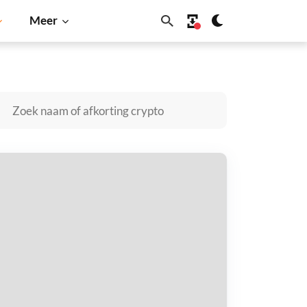
Meer
Solana
BNB
ATES kopen
taal met
$
tvang