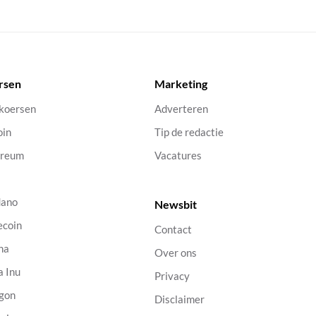
rsen
Marketing
 koersen
Adverteren
oin
Tip de redactie
ereum
Vacatures
dano
Newsbit
ecoin
Contact
na
Over ons
a Inu
Privacy
gon
Disclaimer