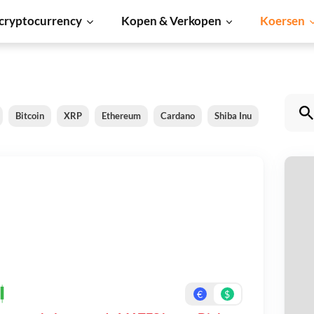
cryptocurrency
Kopen & Verkopen
Koersen
Bitcoin
XRP
Ethereum
Cardano
Shiba Inu
Dogecoin
M
Be
On
€
$