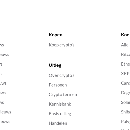
Kopen
Koe
uws
Koop crypto’s
Alle
ieuws
Bitc
ws
Eth
Uitleg
s
XRP
Over crypto’s
euws
Car
Personen
uws
Dog
Crypto termen
uws
Sola
Kennisbank
nieuws
Shib
Basis uitleg
nieuws
Poly
Handelen