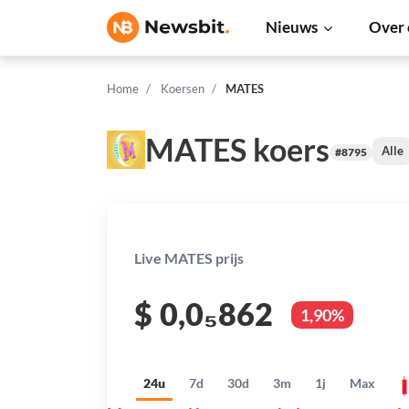
Nieuws
Over 
Home
Koersen
MATES
MATES koers
Alle
#8795
Live MATES prijs
$
0,0₅862
1,90%
24u
7d
30d
3m
1j
Max