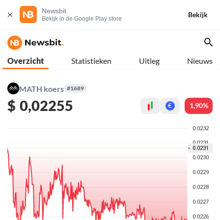
Newsbit
Bekijk
Bekijk in de Google Play store
Overzicht
Statistieken
Uitleg
Nieuws
MATH koers
#1689
$
0,02255
1,90%
€