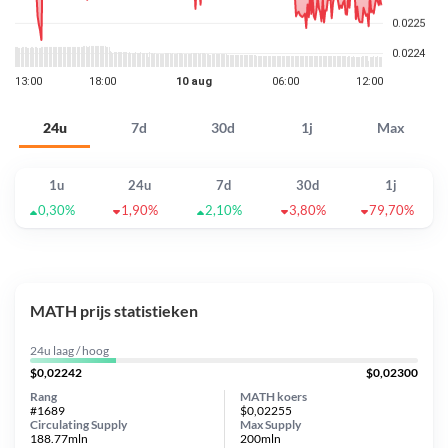
24u
7d
30d
1j
Max
1u
24u
7d
30d
1j
0,30%
1,90%
2,10%
3,80%
79,70%
MATH prijs statistieken
24u laag / hoog
$0,02242
$0,02300
Rang
MATH koers
#1689
$0,02255
Circulating Supply
Max Supply
188.77mln
200mln