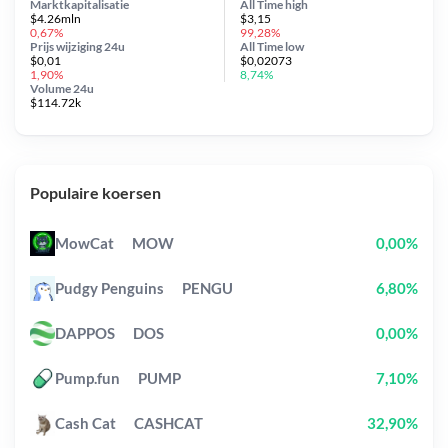
Marktkapitalisatie
All Time
high
$4.26mln
$3,15
0,67%
99,28%
Prijs wijziging
24u
All Time
low
$0,01
$0,02073
1,90%
8,74%
Volume 24u
$114.72k
Populaire koersen
MowCat
MOW
0,00%
Pudgy Penguins
PENGU
6,80%
DAPPOS
DOS
0,00%
Pump.fun
PUMP
7,10%
Cash Cat
CASHCAT
32,90%