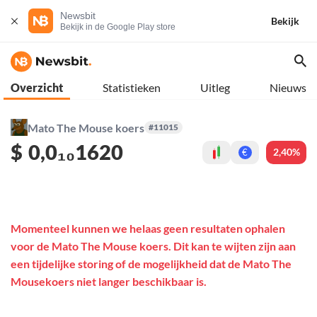
Newsbit
Bekijk
Bekijk in de Google Play store
Overzicht
Statistieken
Uitleg
Nieuws
Mato The Mouse koers
#11015
$
0,0₁₀1620
2,40%
€
Momenteel kunnen we helaas geen resultaten ophalen
voor de Mato The Mouse koers. Dit kan te wijten zijn aan
een tijdelijke storing of de mogelijkheid dat de Mato The
Mousekoers niet langer beschikbaar is.