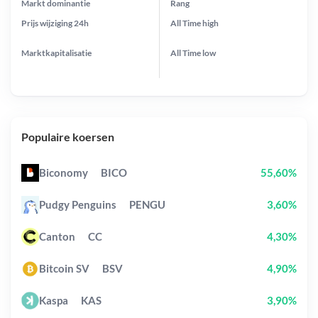
Markt dominantie
Rang
Prijs wijziging
24h
All Time
high
Marktkapitalisatie
All Time
low
Populaire koersen
Biconomy
BICO
55,60%
Pudgy Penguins
PENGU
3,60%
Canton
CC
4,30%
Bitcoin SV
BSV
4,90%
Kaspa
KAS
3,90%