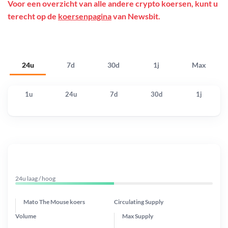
Voor een overzicht van alle andere crypto koersen, kunt u
terecht op de
koersenpagina
van Newsbit.
24u
7d
30d
1j
Max
1u
24u
7d
30d
1j
24u laag / hoog
Mato The Mouse koers
Circulating Supply
Volume
Max Supply