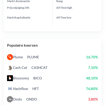
Markt dominantie
Rang
Prijs wijziging
24h
All Time
high
Marktkapitalisatie
All Time
low
Populaire koersen
Plume
PLUME
16,70%
Cash Cat
CASHCAT
7,10%
Biconomy
BICO
48,10%
Hashflow
HFT
76,80%
Ondo
ONDO
3,80%