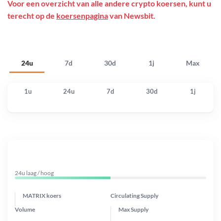
Voor een overzicht van alle andere crypto koersen, kunt u
terecht op de
koersenpagina
van Newsbit.
24u
7d
30d
1j
Max
1u
24u
7d
30d
1j
24u laag / hoog
MATRIX koers
Circulating Supply
Volume
Max Supply