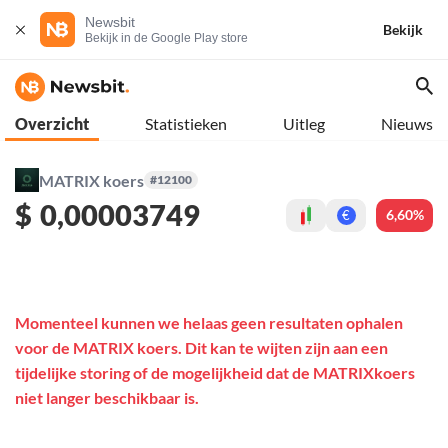
Newsbit
Bekijk
Bekijk in de Google Play store
Overzicht
Statistieken
Uitleg
Nieuws
MATRIX koers
#12100
$
0,00003749
6,60%
€
Momenteel kunnen we helaas geen resultaten ophalen
voor de MATRIX koers. Dit kan te wijten zijn aan een
tijdelijke storing of de mogelijkheid dat de MATRIXkoers
niet langer beschikbaar is.