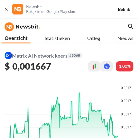
Newsbit
Bekijk
Bekijk in de Google Play store
Overzicht
Statistieken
Uitleg
Nieuws
Matrix AI Network koers
#3068
$
0,001667
1,00%
€