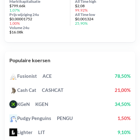
Marktkapitalisatie
All Time
high
$799.66k
$2,08
1,07%
99,92%
Prijs wijziging
24u
All Time
low
$0,00001752
$0,001324
1,00%
25,90%
Volume 24u
$16.08k
Populaire koersen
Fusionist
ACE
78,50%
Cash Cat
CASHCAT
21,00%
KGeN
KGEN
34,50%
Pudgy Penguins
PENGU
1,50%
Lighter
LIT
9,10%