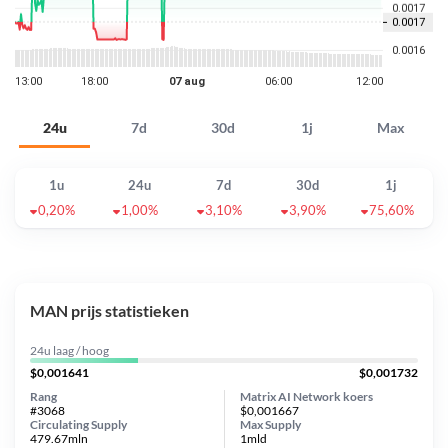
24u
7d
30d
1j
Max
1u
24u
7d
30d
1j
0,20%
1,00%
3,10%
3,90%
75,60%
MAN prijs statistieken
24u laag / hoog
$0,001641
$0,001732
Rang
Matrix AI Network koers
#3068
$0,001667
Circulating Supply
Max Supply
479.67mln
1mld