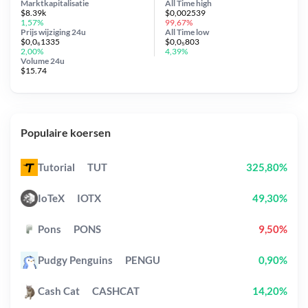
Marktkapitalisatie
All Time
high
$8.39k
$0,002539
1,57%
99,67%
Prijs wijziging
24u
All Time
low
$0,0₆1335
$0,0₅803
2,00%
4,39%
Volume 24u
$15.74
Populaire koersen
Tutorial
TUT
325,80%
IoTeX
IOTX
49,30%
Pons
PONS
9,50%
Pudgy Penguins
PENGU
0,90%
Cash Cat
CASHCAT
14,20%