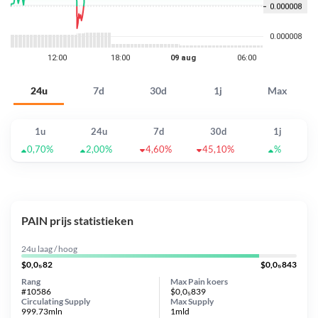
24u
7d
30d
1j
Max
1u
24u
7d
30d
1j
0,70%
2,00%
4,60%
45,10%
%
PAIN prijs statistieken
24u laag / hoog
$0,0₅82
$0,0₅843
Rang
Max Pain koers
#10586
$0,0₅839
Circulating Supply
Max Supply
999.73mln
1mld