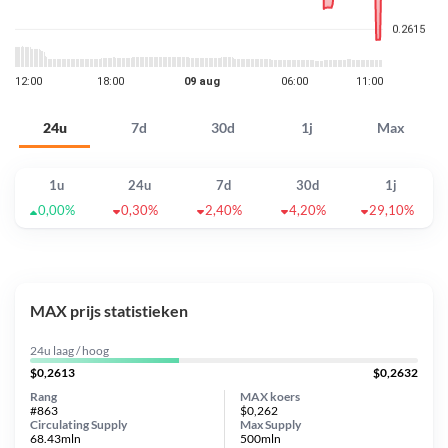
24u
7d
30d
1j
Max
1u
24u
7d
30d
1j
0,00%
0,30%
2,40%
4,20%
29,10%
MAX prijs statistieken
24u laag / hoog
$0,2613
$0,2632
Rang
MAX koers
#863
$0,262
Circulating Supply
Max Supply
68.43mln
500mln