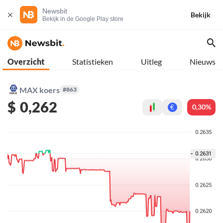
Newsbit
Bekijk
Bekijk in de Google Play store
Overzicht
Statistieken
Uitleg
Nieuws
MAX koers
#863
$
0,262
0,30%
€