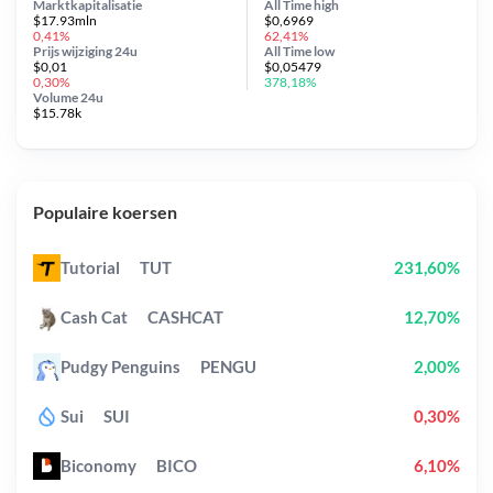
Marktkapitalisatie
All Time
high
$17.93mln
$0,6969
0,41%
62,41%
Prijs wijziging
24u
All Time
low
$0,01
$0,05479
0,30%
378,18%
Volume 24u
$15.78k
Populaire koersen
Tutorial
TUT
231,60%
Cash Cat
CASHCAT
12,70%
Pudgy Penguins
PENGU
2,00%
Sui
SUI
0,30%
Biconomy
BICO
6,10%