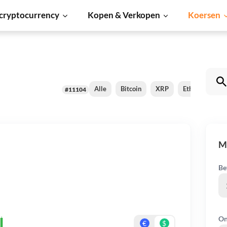
cryptocurrency
Kopen & Verkopen
Koersen
Alle
Bitcoin
XRP
Ethereum
#11104
Ma
Be
On
€
$