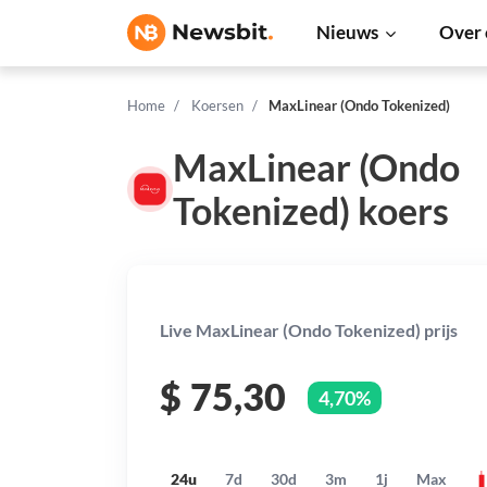
Nieuws
Over 
Home
Koersen
MaxLinear (Ondo Tokenized)
MaxLinear (Ondo
Tokenized) koers
Live MaxLinear (Ondo Tokenized) prijs
$
75,30
4,70%
24u
7d
30d
3m
1j
Max