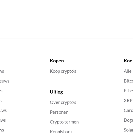
Kopen
Koe
uws
Koop crypto’s
Alle
ieuws
Bitc
ws
Eth
Uitleg
s
XRP
Over crypto’s
euws
Car
Personen
uws
Dog
Crypto termen
uws
Sola
Kennisbank