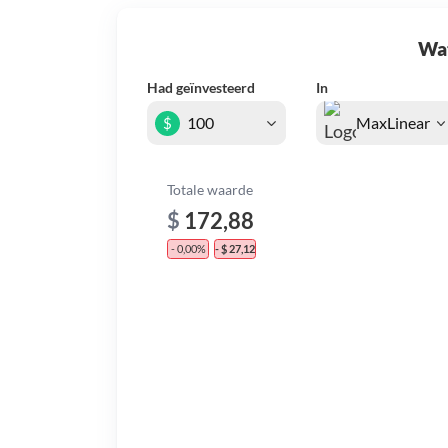
Wat 
Had geïnvesteerd
In
$
Totale waarde
$
172,88
- 0,00%
- $ 27,12