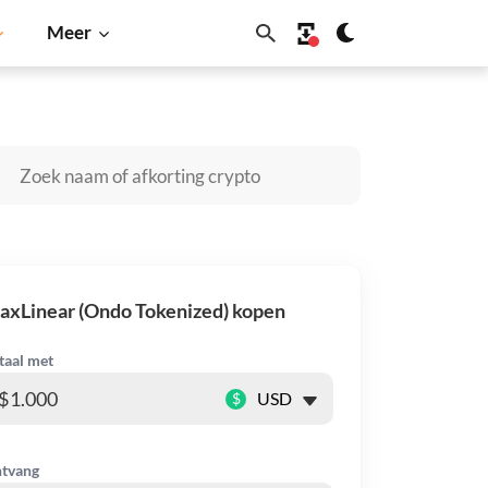
Meer
Cardano
Shiba Inu
Dogecoin
Solana
BNB
xLinear (Ondo Tokenized) kopen
taal met
$
tvang