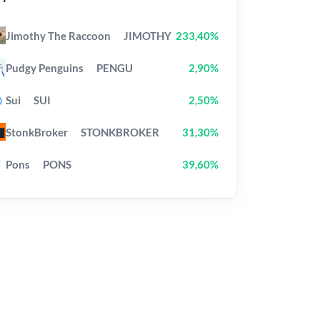
Jimothy The Raccoon
JIMOTHY
233,40%
Pudgy Penguins
PENGU
2,90%
Sui
SUI
2,50%
StonkBroker
STONKBROKER
31,30%
Pons
PONS
39,60%