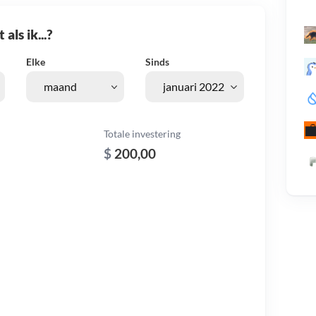
als ik...?
Elke
Sinds
Totale investering
$
200,00