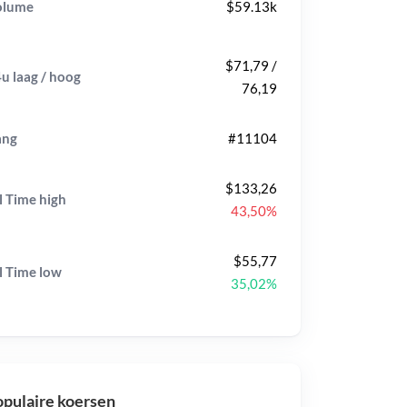
olume
$59.13k
$71,79 /
u laag / hoog
76,19
ang
#11104
$133,26
l Time
high
43,50%
$55,77
l Time
low
35,02%
pulaire koersen