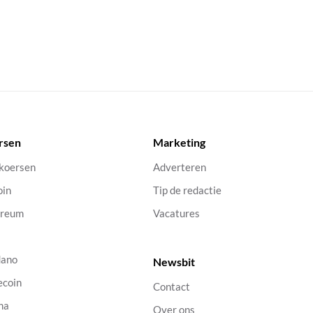
rsen
Marketing
 koersen
Adverteren
oin
Tip de redactie
ereum
Vacatures
dano
Newsbit
ecoin
Contact
na
Over ons