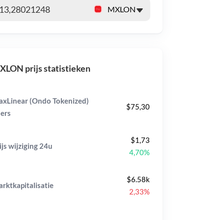
LON prijs statistieken
xLinear (Ondo Tokenized)
$75,30
ers
$1,73
ijs wijziging
24u
4,70%
$6.58k
rktkapitalisatie
2,33%