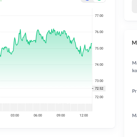
MX
Ma
ko
Pr
Ma