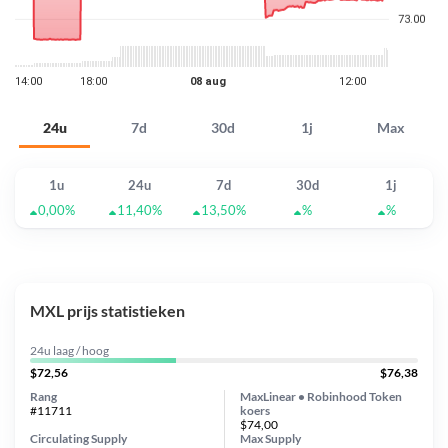
24u
7d
30d
1j
Max
1u
24u
7d
30d
1j
0,00%
11,40%
13,50%
%
%
MXL prijs statistieken
24u laag / hoog
$72,56
$76,38
Rang
MaxLinear • Robinhood Token
#11711
koers
$74,00
Circulating Supply
Max Supply