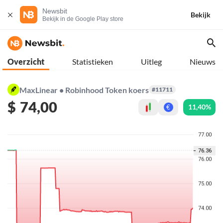
Newsbit
Bekijk
Bekijk in de Google Play store
Overzicht
Statistieken
Uitleg
Nieuws
MaxLinear • Robinhood Token koers
#11711
$
74,00
11,40%
€