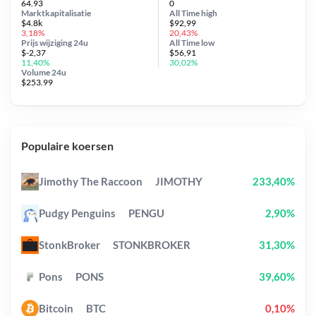
64.93
0
Marktkapitalisatie
All Time
high
$4.8k
$92,99
3,18%
20,43%
Prijs wijziging
24u
All Time
low
$-2,37
$56,91
11,40%
30,02%
Volume 24u
$253.99
Populaire koersen
Jimothy The Raccoon
JIMOTHY
233,40%
Pudgy Penguins
PENGU
2,90%
StonkBroker
STONKBROKER
31,30%
Pons
PONS
39,60%
Bitcoin
BTC
0,10%