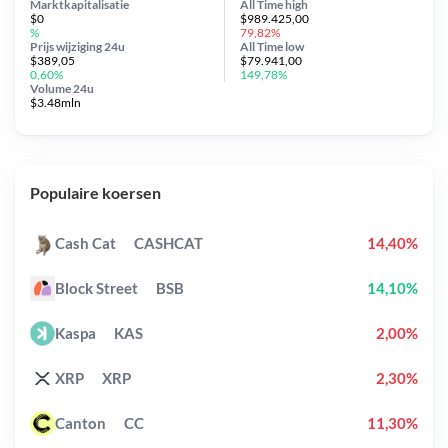
Marktkapitalisatie
All Time
high
$0
$989.425,00
%
79,82%
Prijs wijziging
24u
All Time
low
$389,05
$79.941,00
0,60%
149,78%
Volume 24u
$3.48mln
Populaire koersen
Cash Cat
CASHCAT
14,40%
Block Street
BSB
14,10%
Kaspa
KAS
2,00%
XRP
XRP
2,30%
Canton
CC
11,30%