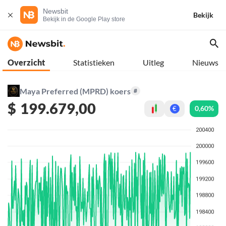
Newsbit
Bekijk
Bekijk in de Google Play store
Overzicht
Statistieken
Uitleg
Nieuws
Maya Preferred (MPRD) koers
#
$
199.679,00
0,60%
€