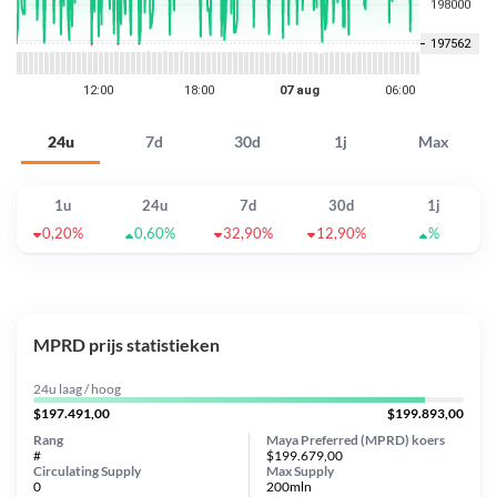
24u
7d
30d
1j
Max
1u
24u
7d
30d
1j
0,20%
0,60%
32,90%
12,90%
%
MPRD prijs statistieken
24u laag / hoog
$197.491,00
$199.893,00
Rang
Maya Preferred (MPRD) koers
#
$199.679,00
Circulating Supply
Max Supply
0
200mln